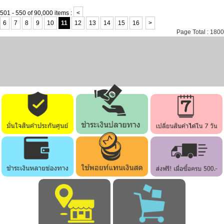
501 - 550 of 90,000 items :
<
6
7
8
9
10
11
12
13
14
15
16
>
Page Total : 1800