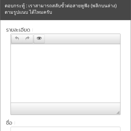
ตอบกระทู้ : เราสามารถสลับขั้วต่อสายหูฟัง (พลิกบนล่าง)
ตามรูปแนบ ได้ไหมครับ
รายละเอียด :
ชื่อ :