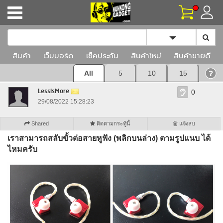
Toggle Dropd
สินค้า
เว็บบอร์ด
เช็คประกัน
สินค้าใหม่
สินค้าขายดี
All
5
10
15
LessIsMore
0
29/08/2022 15:28:23
Shared
ติดตามกระทู้นี้
แจ้งลบ
เราสามารถสลับขั้วต่อสายหูฟัง (พลิกบนล่าง) ตามรูปแนบ ได้
ไหมครับ