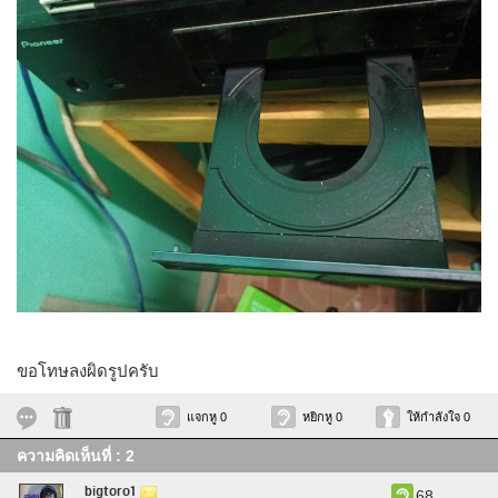
ขอโทษลงผิดรูปครับ
แจกหู 0
หยิกหู 0
ให้กำลังใจ 0
ความคิดเห็นที่ : 2
bigtoro1
68