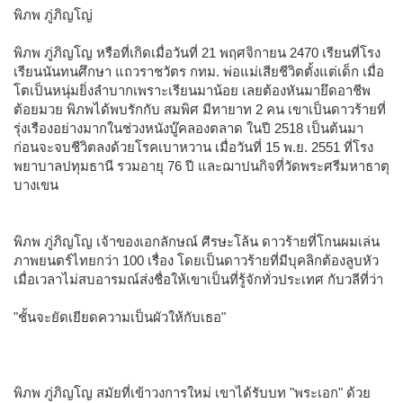
พิภพ ภู่ภิญโญ่
พิภพ ภู่ภิญโญ หรือที่เกิดเมื่อวันที่ 21 พฤศจิกายน 2470 เรียนที่โรง
เรียนนันทนศึกษา แถวราชวัตร กทม. พ่อแม่เสียชีวิตตั้งแต่เด็ก เมื่อ
โตเป็นหนุ่มยิ่งลำบากเพราะเรียนมาน้อย เลยต้องหันมายึดอาชีพ
ต้อยมวย พิภพได้พบรักกับ สมพิศ มีทายาท 2 คน เขาเป็นดาวร้ายที่
รุ่งเรืองอย่างมากในช่วงหนังบู๊คลองตลาด ในปี 2518 เป็นต้นมา
ก่อนจะจบชีวิตลงด้วยโรคเบาหวาน เมื่อวันที่ 15 พ.ย. 2551 ที่โรง
พยาบาลปทุมธานี รวมอายุ 76 ปี และฌาปนกิจที่วัดพระศรีมหาธาตุ
บางเขน
พิภพ ภู่ภิญโญ เจ้าของเอกลักษณ์ ศีรษะโล้น ดาวร้ายที่โกนผมเล่น
ภาพยนตร์ไทยกว่า 100 เรื่อง โดยเป็นดาวร้ายที่มีบุคลิกต้องลูบหัว
เมื่อเวลาไม่สบอารมณ์ส่งชื่อให้เขาเป็นที่รู้จักทั่วประเทศ กับวลีที่ว่า
"ชั้นจะยัดเยียดความเป็นผัวให้กับเธอ"
พิภพ ภู่ภิญโญ สมัยที่เข้าวงการใหม่ เขาได้รับบท "พระเอก" ด้วย