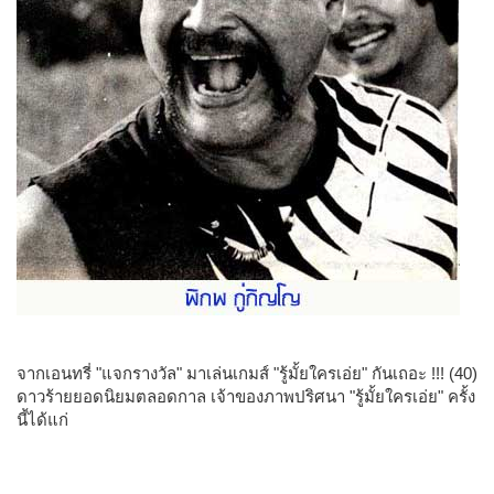
จากเอนทรี่ "แจกรางวัล" มาเล่นเกมส์ "รู้มั้ยใครเอ่ย" กันเถอะ !!! (40)
ดาวร้ายยอดนิยมตลอดกาล เจ้าของภาพปริศนา "รู้มั้ยใครเอ่ย" ครั้ง
นี้ได้แก่