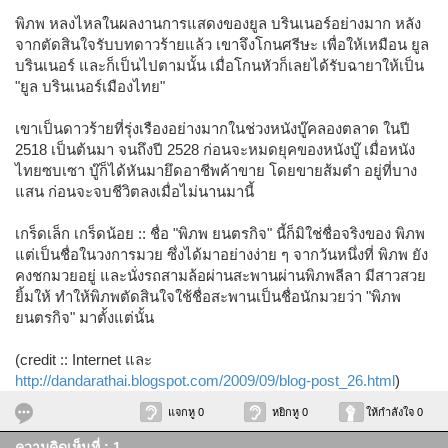
พิภพ หลงไหลในผลงานการแสดงของยูล บรินเนอร์อย่างมาก หลัง
จากตัดสินใจรับบทดาวร้ายแล้ว เขาจึงโกนศรีษะ เพื่อให้เหมือน ยูล
บรินเนอร์ และก็เป็นไปตามนั้น เมื่อโกนหัวก็เลยได้รับฉายาให้เป็น
"ยูล บรินเนอร์เมืองไทย"
เขาเป็นดาวร้ายที่รุ่งเรืองอย่างมากในช่วงหนังบู๊คลองตลาด ในปี
2518 เป็นต้นมา จนถึงปี 2528 ก่อนจะหมดยุคของหนังบู๊ เมื่อหนัง
ไทยซบเซา บู๊ก็ได้หันมายึดอาชีพค้าขาย โดยขายส้มตำ อยู่ที่บาง
แสน ก่อนจะจบชีวิตลงเมื่อไม่นานมานี้
เกร็ดเล็ก เกร็ดน้อย :: ชื่อ "พิภพ ยนตรกิจ" นี้ก็มิใช่ชื่อจริงของ พิภพ
แต่เป็นชื่อในวงการมวย ซึ่งได้มาอย่างง่าย ๆ จากวันหนึ่งที่ พิภพ ยัง
คงชกมวยอยู่ และนั่งรถสามล้อผ่านสะพานผ่านพิภพลีลา มีสาวสวย
ยิ้มให้ ทำให้พิภพตัดสินใจใช้ชื่อสะพานเป็นชื่อนักมวยว่า "พิภพ
ยนตรกิจ" มาตั้งแต่นั้น
(credit :: Internet และ
http://dandarathai.blogspot.com/2009/09/blog-post_26.html
)
แจกหู 0
หยิกหู 0
ให้กำลังใจ 0
ความคิดเห็นที่ : 1