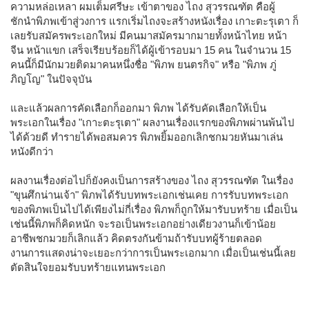
ความหล่อเหลา ผมเต็มศรีษะ เข้าตาของ ไถง สุวรรณฑัต คือผู้
ชักนำพิภพเข้าสู่วงการ แรกเริ่มไถงจะสร้างหนังเรื่อง เกาะตะรุเตา ก็
เลยรับสมัครพระเอกใหม่ มีคนมาสมัครมากมายทั้งหน้าไทย หน้า
จีน หน้าแขก เสร็จเรียบร้อยก็ได้ผู้เข้ารอบมา 15 คน ในจำนวน 15
คนนี้ก็มีนักมวยติดมาคนหนึ่งชื่อ "พิภพ ยนตรกิจ" หรือ "พิภพ ภู่
ภิญโญ" ในปัจจุบัน
และแล้วผลการคัดเลือกก็ออกมา พิภพ ได้รับคัดเลือกให้เป็น
พระเอกในเรื่อง "เกาะตะรุเตา" ผลงานเรื่องแรกของพิภพผ่านพ้นไป
ได้ด้วยดี ทำรายได้พอสมควร พิภพยิ้มออกเลิกชกมวยหันมาเล่น
หนังดีกว่า
ผลงานเรื่องต่อไปก็ยังคงเป็นการสร้างของ ไถง สุวรรณฑัต ในเรื่อง
"ขุนศึกน่านเจ้า" พิภพได้รับบทพระเอกเช่นเคย การรับบทพระเอก
ของพิภพเป็นไปได้เพียงไม่กี่เรื่อง พิภพก็ถูกให้มารับบทร้าย เมื่อเป็น
เช่นนี้พิภพก็คิดหนัก จะรอเป็นพระเอกอย่างเดียวงานก็เข้าน้อย
อาชีพชกมวยก็เลิกแล้ว คิดตรงกันข้ามถ้ารับบทผู้ร้ายตลอด
งานการแสดงน่าจะเยอะกว่าการเป็นพระเอกมาก เมื่อเป็นเช่นนี้เลย
ตัดสินใจยอมรับบทร้ายแทนพระเอก