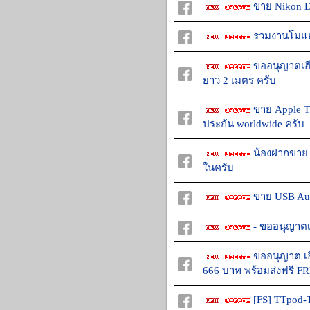
ขาย Nikon 
รวมงานโมแอม
ขออนุญาตเฮ
ยาว 2 เมตร ครับ
ขาย Apple TV
ประกัน worldwide ครับ
น้องฝากขาย 
ในครับ
ขาย USB Audi
- ขออนุญาตเ
ขออนุญาต เฮ
666 บาท พร้อมส่งฟรี FR
[FS] TTpod-