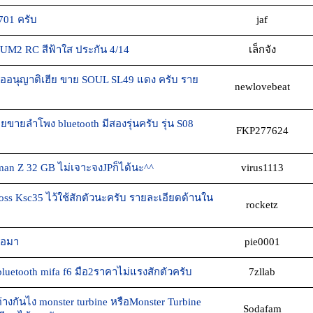
01 ครับ
jaf
M2 RC สีฟ้าใส ประกัน 4/14
เล็กจัง
ออนุญาติเฮีย ขาย SOUL SL49 แดง ครับ ราย
newlovebeat
ขายลำโพง bluetooth มีสองรุ่นครับ รุ่น S08
FKP277624
n Z 32 GB ไม่เจาะจงJPก็ได้นะ^^
virus1113
s Ksc35 ไว้ใช้สักตัวนะครับ รายละเอียดด้านใน
rocketz
ื้อมา
pie0001
bluetooth mifa f6 มือ2ราคาไม่แรงสักตัวครับ
7zllab
งต่างกันไง monster turbine หรือMonster Turbine
Sodafam