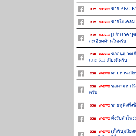
ขาย AKG K7
ขายใบเคลม U
[ปรับราคา]ข
ละเอียดด้านในครับ
ขออนุญาตเฮีย
และ S11 เสียงดีครับ
ตามหาwalkma
ขอตามหา Kos
ครับ
ขายหูฟังพึ่งซ
ตั้งรับลำโพง
(ตั้งรับ)เสีย