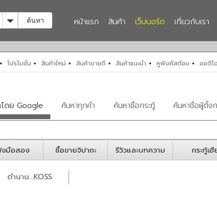
Toggle Dropdown
หน้าแรก
สินค้า
เว็บบอร์ด
เกี่ยวกับเรา
ค้นหา
โปรโมชั่น
สินค้าใหม่
สินค้าขายดี
สินค้าแนะนำ
หูฟังคัสต้อม
ออดิโอ
หาโดย Google
ค้นหาทุกคำ
ค้นหาชื่อกระทู้
ค้นหาชื่อผู้ตั้งก
ฟังมือสอง
ซื้อขายจิปาถะ
รีวิวและบทความ
กระทู้เฮี
ตำนาน...KOSS