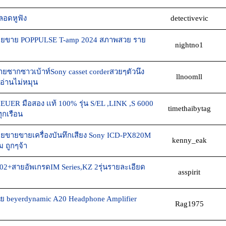
ลอดหูฟัง
detectivevic
ียขาย POPPULSE T-amp 2024 สภาพสวย ราย
nightno1
ซากซาวเบ้าท์Sony casset corderสวยๆตัวนึง
llnoomll
วอ่านไม่หมุน
UER มือสอง เเท้ 100% รุ่น S/EL ,LINK ,S 6000
timethaibytag
กเรือน
ียขายขายเครื่องบันทึกเสียง Sony ICD-PX820M
kenny_eak
ม ถูกๆจ้า
2+สายอัพเกรดIM Series,KZ 2รุ่นรายละเอียด
asspirit
าย beyerdynamic A20 Headphone Amplifier
Rag1975