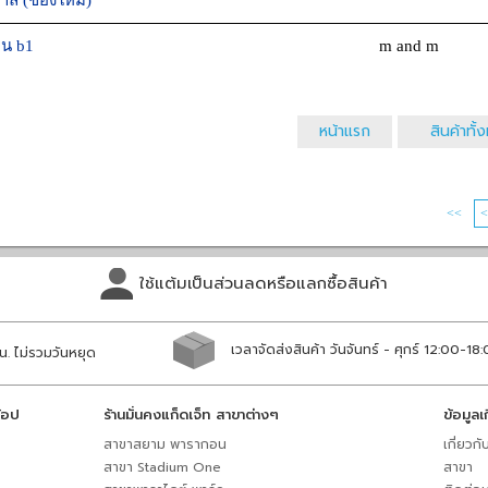
ล (ของใหม่)
่น b1
m and m
หน้าแรก
สินค้าทั
<<
ใช้แต้มเป็นส่วนลดหรือแลกซื้อสินค้า
เวลาจัดส่งสินค้า วันจันทร์ - ศุกร์ 12:00-18
น. ไม่รวมวันหยุด
้อป
ร้านมั่นคงแก็ดเจ็ท สาขาต่างๆ
ข้อมูลเ
สาขาสยาม พารากอน
เกี่ยวกั
สาขา Stadium One
สาขา