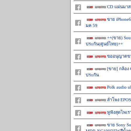
CD แผ่นมาส
ขาย iPhone6 
มค 59
++(ขาย) Sou
ประกัน(ศูนย์ไทย)++
ขออนุญาตขาย
[ขาย] กล้อง 
ประกัน
Polk audio u
ลำโพง EPOS 
หูฟังสุดไพเร
ขาย Sony Son