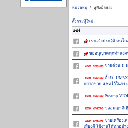
หูฟังมือสอง
หมวดหมู่
ตั้งกระทู้ใหม่
แชร์
เราแจ้งประวัติ คนโกง
ขออนุญาตทุกท่านงดข
ขายด่วน!!! B
ตั้งรับ UM3X
อยากขาย แชทไว้ในกระท
Preamp VIOL
ขออนุญาติเฮ
ขายเครื่อง
เสียงดี ใช้งานได้ทุกอย่