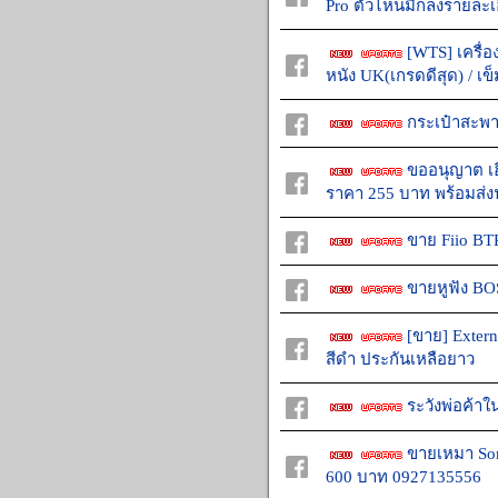
Pro ตัวไหนมีก็ลงรายละเ
[WTS] เครื่อ
หนัง UK(เกรดดีสุด) / เ
กระเป๋าสะพ
ขออนุญาต เฮ
ราคา 255 บาท พร้อมส่งฟ
ขาย Fiio B
ขายหูฟัง BO
[ขาย] Exter
สีดำ ประกันเหลือยาว
ระวังพ่อค้าใ
ขายเหมา Son
600 บาท 0927135556