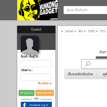
Guest
ไฮไลท์
ฟีด
วีดีโอ
รีวิว
ค้น
อีเมล์ / ชื่อผู้ใช้ :
รหัสผ่าน :
เว็บบอร์ดจับฉ่าย
หู
ลืมรหัสผ่าน
เข้าสู่ระบบ
สมัครสมาชิก
หรือ