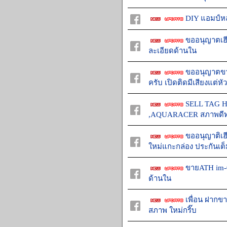
DIY แอมป์ห
ขออนุญาตเฮ
ละเอียดด้านใน
ขออนุญาตขาย
ครับ เปิดติดมีเสียงแต่หั
SELL TAG HE
,AQUARACER สภาพดีทุ
ขออนุญาติเฮ
ใหม่แกะกล่อง ประกันเต็
ขายATH im-0
ด้านใน
เพื่อน ฝากข
สภาพ ใหม่กริ๊บ