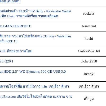
อียดได้เลยคับ
งหนังส่วนตัว รองเท้า LV,Bally / Kawatako Wallet
rocketz
ข็มขัด Evisu ราคาหลักร้อย รายละเอียดด
าย GIAN FERRENTE
Naamtaal
ีย ขาย กระเป๋าใส่เครื่องเล่น CD Sony Walkman
kuchi
รี FREE !!!
TR3K มือสองสภาพใหม่
CinNaMon160
SE Q20 I
pichet2518
nal HDD 2.5" WD Elements 500 GB USB 3.0
kenny
นคราบโจรที่ชื่อ ธานี มีถาวร และ เจนจิรา สีเทา
เจนจิรา สีเทา
yEricsson เสียใช้ไม่ได้เปิดไม่ติดตามสภาพ ขาย
เกื้อกูล