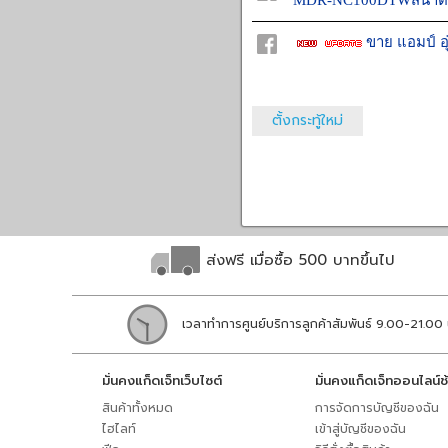
MDR-NC100DTWสีน้ำตา
ขาย แอมป์ อุ
ตั้งกระทู้ใหม่
ส่งฟรี เมื่อซื้อ 500 บาทขึ้นไป
เวลาทำการศูนย์บริการลูกค้าสัมพันธ์ 9.00-21.00 
มั่นคงแก็ดเจ็ทเว็บไซต์
มั่นคงแก็ดเจ็ทออนไลน์ช
สินค้าทั้งหมด
การจัดการบัญชีของฉัน
ไฮไลท์
เข้าสู่บัญชีของฉัน