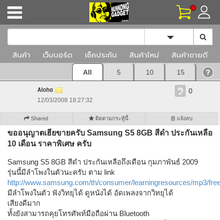
Toggle Dropd
สินค้า
เว็บบอร์ด
เช็คประกัน
สินค้าใหม่
สินค้าขายดี
All
5
10
15
Aloha
0
12/03/2008 18:27:32
Shared
ติดตามกระทู้นี้
แจ้งลบ
ขออนุญาตเฮียขายครับ Samsung S5 8GB สีดำ ประกันเหลือ
10 เดือน ราคาพิเศษ ครับ
Samsung S5 8GB สีดำ ประกันเหลือถึงเดือน กุมภาพันธ์ 2009
รุ่นนี้มีลำโพงในตัวนะครับ ตาม link
http://www.samsung.com/th/consumer/learningresources/mp3/fre
มีลำโพงในตัว ฟังวิทยุได้ ดูหนังได้ อัดเพลงจากวิทยุได้
เสียงดีมาก
ทั้งยังสามารถคุยโทรศัพท์มือถือผ่าน Bluetooth