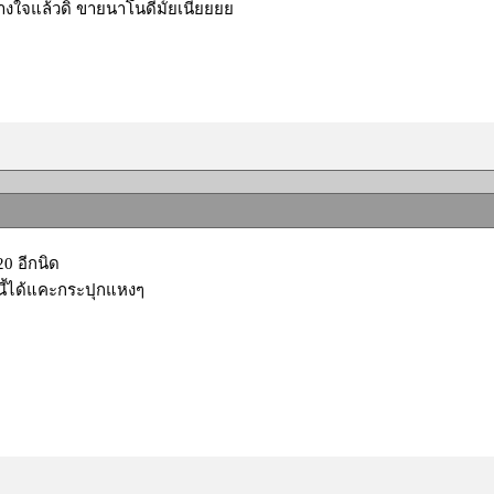
างใจแล้วดิ ขายนาโนดีมั้ยเนี่ยยยย
20 อีกนิด
นนี้ได้แคะกระปุกแหงๆ