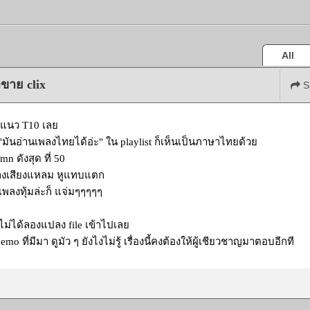
All
ขาย clix
S
กแนว T10 เลย
 "มันอ่านเพลงไทยได้อ่ะ" ใน playlist ก็เห็นเป็นภาษาไทยด้วย
mn ดังสุด ที่ 50
พลงเสียงแหลม หูแทบแตก
งเพลงทุ้มล่ะก็ แจ่มๆๆๆๆๆ
งไม่ได้ลองแปลง file เข้าไปเลย
mo ที่มีมา ดูมัว ๆ ยังไงไม่รู้ เรื่องนี้คงต้องให้ผู้เชียวชาญมาตอบอีกที