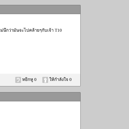
ม่นึกว่ามันจะไปคล้ายๆกับเจ้า T10
หยิกหู 0
ให้กำลังใจ 0