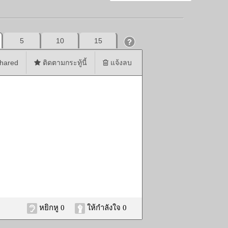
5
10
15
hared
ติดตามกระทู้นี้
แจ้งลบ
หยิกหู 0
ให้กำลังใจ 0