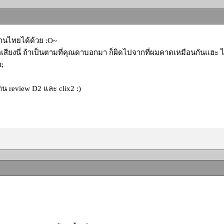
่านไทยได้ด้วย :O~
คเสียงนี่ ถ้าเป็นตามที่คุณดาบอกมา ก็ผิดไปจากที่ผมคาดเหมือนกันแฮะ ไ
t;
าน review D2 และ clix2 :)