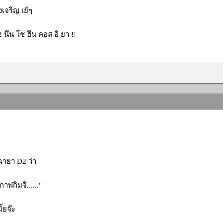
งเจริญ เย้ๆ
 นึน โช ฮึน คอส อิ ยา !!
ฉายา D2 ว่า
กาฬกิมจิ......"
ั้ยจ๊ะ