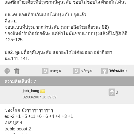
ลองชิมก๋วยเตี๋ยวที่ปรุงชามนี้ดูนะคับ ชอบไม่ชอบไง ติชมกันได้นะ
ปล.เคยลองเทียบกันแบบไม่ปรุง กับปรุงแล้ว
คือว่า...
ชอบแบบที่ปรุงมากกว่าน่ะคับ (หมายถึงก๋วยเตี๋ยวนะ อิอิ)
ของต้นตำรับก็อร่อยดีนะ แต่ทำไมมันชอบแบบปรุงแล้วก็ไม่รู้สิ อิอิ
:125::125:
ปล2. หูผมตื้อๆตันๆนะคับ แยกอะไรไม่ค่อยออก อย่าถือสา
นะ:141::141:
แจกหู 0
หยิกหู 0
ให้กำลังใจ 0
ความคิดเห็นที่ : 7
jack_kung
0
02/03/2007 18:39:39
ของโผม มั่งๆๆๆๆๆๆๆๆๆๆๆ
eq -2 +1 +5 +11 +6 +6 +4 +4 +3 +1
เบส บูส 4
treble boost 2