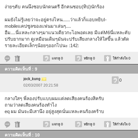
ง่ายๆคับ คนนึงชอบนักดนตรี อีกคนชอบ(ทิป)นักร้อง
ผมยังไม่รู้เลยว่าจะอยู่ตรงไหน......ว่าแล้วก็แอบหยิบI-
mobileแคปซูลของแฟนมาเล่นๆ....
อืม....นี่แหละกลางๆมาแนวเดียวกะไอพอดเลย มีแต่M6นี่แหละคับ
ปรับยากมาก ดูเหมือนเดิมๆมันจะปรับเสียงกลางให้ใสขึ้น แล้วตัด
รายละเอียดเล็กๆน้อยๆออกไปนะ :142:
แจกหู 0
หยิกหู 0
ให้กำลังใจ 0
ความคิดเห็นที่ : 9
jack_kung
0
02/03/2007 20:21:58
กลางใสๆ พี่ลองปรับแบบผมแต่ลดเสียงคนร้องสิครับ
ถามว่าลดเสียงคนร้องทำไง
eq ผม มันจะมีเสานึง อยุ่สูงสุดนั่นแหละคนร้องคร้าบ
แจกหู 0
หยิกหู 0
ให้กำลังใจ 0
ความคิดเห็นที่ : 10