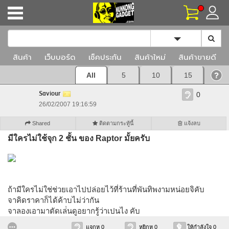
Toggle Dropd
สินค้า
เว็บบอร์ด
เช็คประกัน
สินค้าใหม่
สินค้าขายดี
All
5
10
15
Saviour
0
26/02/2007 19:16:59
Shared
ติดตามกระทู้นี้
แจ้งลบ
มีใครไม่ใช้จุก 2 ชั้น ของ Raptor มั้ยครับ
ถ้ามีใครไม่ใช่ช่วยเอาไปปล่อยไว้ที่ร้านที่พันทิพงามหน่อยจิคับ
จาคิดราคาก็ได้ค้าบไม่ว่ากัน
จาลองเอามาตัดเล่่นดูอยากรู้ว่าเปนไง คับ
แจกหู 0
หยิกหู 0
ให้กำลังใจ 0