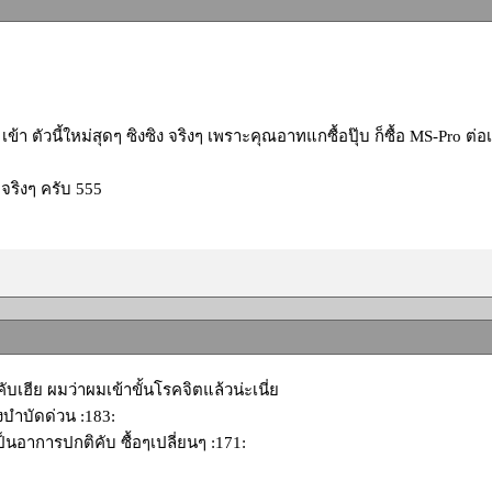
ๆ เข้า ตัวนี้ใหม่สุดๆ ซิงซิง จริงๆ เพราะคุณอาทแกซื้อปุ๊บ ก็ซื้อ MS-Pro ต่อ
 จริงๆ ครับ 555
บเฮีย ผมว่าผมเข้าขั้นโรคจิตแล้วน่ะเนี่ย
งบำบัดด่วน :183:
ป็นอาการปกติคับ ซื้อๆเปลี่ยนๆ :171: