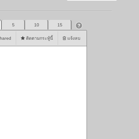
5
10
15
hared
ติดตามกระทู้นี้
แจ้งลบ