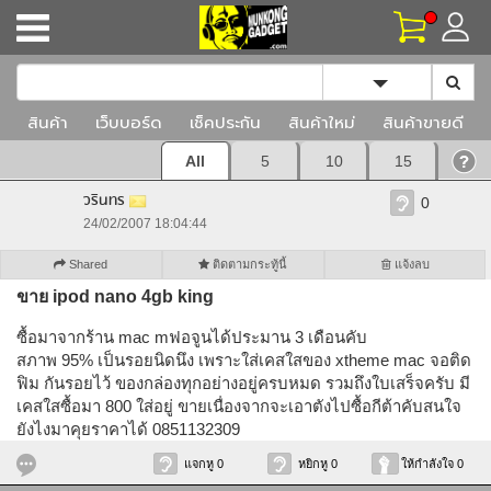
Toggle Dropd
สินค้า
เว็บบอร์ด
เช็คประกัน
สินค้าใหม่
สินค้าขายดี
All
5
10
15
วรินทร
0
24/02/2007 18:04:44
Shared
ติดตามกระทู้นี้
แจ้งลบ
ขาย ipod nano 4gb king
ซื้อมาจากร้าน mac mฟอจูนได้ประมาน 3 เดือนคับ
สภาพ 95% เป็นรอยนิดนึง เพราะใส่เคสใสของ xtheme mac จอติด
ฟิม กันรอยไว้ ของกล่องทุกอย่างอยู่ครบหมด รวมถึงใบเสร็จครับ มี
เคสใสซื้อมา 800 ใส่อยู่ ขายเนื่องจากจะเอาตังไปซื้อกีต้าคับสนใจ
ยังไงมาคุยราคาได้ 0851132309
แจกหู 0
หยิกหู 0
ให้กำลังใจ 0