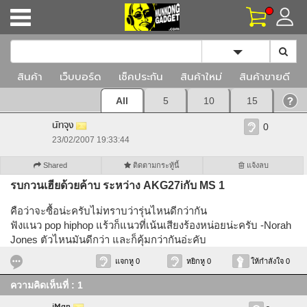
Toggle Dropd
สินค้า
เว็บบอร์ด
เช็คประกัน
สินค้าใหม่
สินค้าขายดี
All
5
10
15
นัทจุง
0
23/02/2007 19:33:44
Shared
ติดตามกระทู้นี้
แจ้งลบ
รบกวนเฮียด้วยค้าบ ระหว่าง AKG27iกับ MS 1
คือว่าจะซื้อน่ะครับไม่ทราบว่ารุ่นไหนดีกว่ากัน
ฟังแนว pop hiphop แร้วก็แนวที่เน้นเสียงร้องหน่อยน่ะครับ -Norah
Jones ตัวไหนมันดีกว่า และก็คุ้มกว่ากันอ่ะคับ
แจกหู 0
หยิกหู 0
ให้กำลังใจ 0
ความคิดเห็นที่ : 1