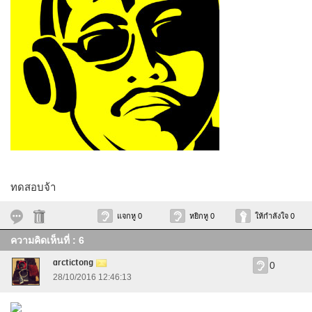
ทดสอบจ้า
แจกหู 0
หยิกหู 0
ให้กำลังใจ 0
ความคิดเห็นที่ : 6
arctictong
0
28/10/2016 12:46:13