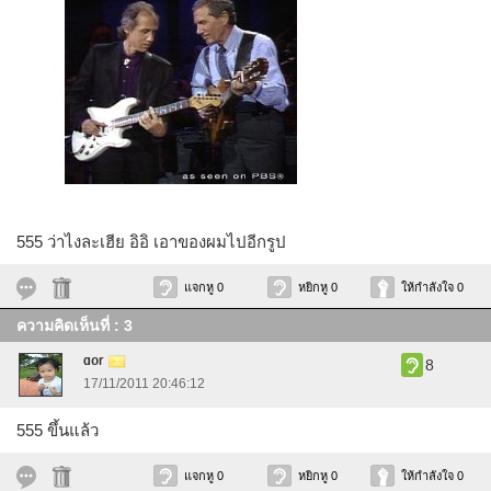
555 ว่าไงละเฮีย อิอิ เอาของผมไปอีกรูป
แจกหู 0
หยิกหู 0
ให้กำลังใจ 0
ความคิดเห็นที่ : 3
aor
8
17/11/2011 20:46:12
555 ขึ้นแล้ว
แจกหู 0
หยิกหู 0
ให้กำลังใจ 0