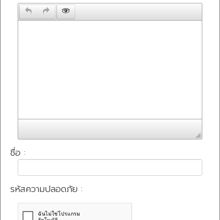
ชื่อ :
รหัสความปลอดภัย :