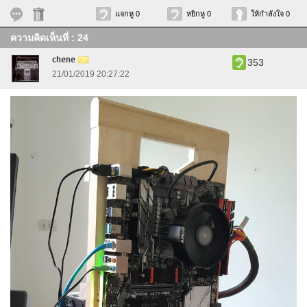
แจกหู 0
หยิกหู 0
ให้กำลังใจ 0
ความคิดเห็นที่ : 24
chene
353
21/01/2019 20:27:22