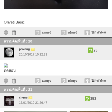
Oriveti Basic
แจกหู 0
หยิกหู 0
ให้กำลังใจ 0
ความคิดเห็นที่ : 20
prolang
23
20/10/2017 10:32:23
ทดสอบ
แจกหู 0
หยิกหู 0
ให้กำลังใจ 0
ความคิดเห็นที่ : 21
chene
353
16/01/2019 21:26:47