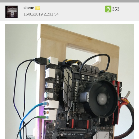
chene
353
16/01/2019 21:31:54