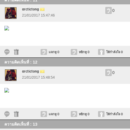
arctictong
0
21/01/2017 15:47:46
แจกหู 0
หยิกหู 0
ให้กำลังใจ 0
ความคิดเห็นที่ : 12
arctictong
0
21/01/2017 15:48:54
แจกหู 0
หยิกหู 0
ให้กำลังใจ 0
ความคิดเห็นที่ : 13