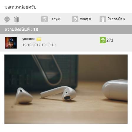
ขอเทสหน่อยครับ
แจกหู 0
หยิกหู 0
ให้กำลังใจ 0
ความคิดเห็นที่ : 18
yamano
271
19/10/2017 19:30:10