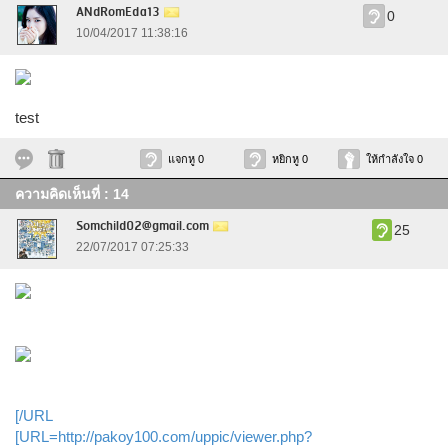
ANdRomEda13
0
10/04/2017 11:38:16
test
แจกหู 0
หยิกหู 0
ให้กำลังใจ 0
ความคิดเห็นที่ : 14
Somchild02@gmail.com
25
22/07/2017 07:25:33
[/URL
[URL=
http://pakoy100.com/uppic/viewer.php?