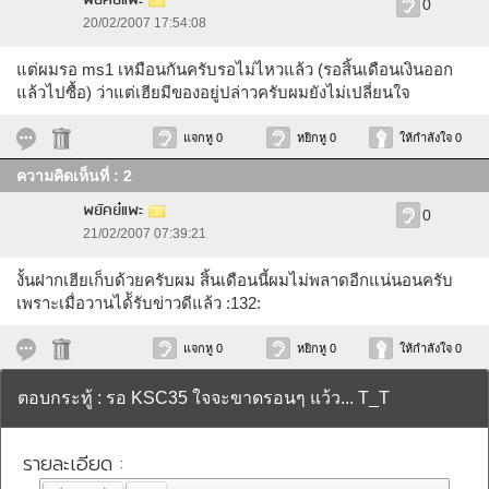
พยัคย๋แพะ
0
20/02/2007 17:54:08
แต่ผมรอ ms1 เหมือนกันครับรอไม่ไหวแล้ว (รอสิ้นเดือนเงินออก
แล้วไปซื้อ) ว่าแต่เฮียมีของอยู่ปล่าวครับผมยังไม่เปลี่ยนใจ
แจกหู 0
หยิกหู 0
ให้กำลังใจ 0
ความคิดเห็นที่ : 2
พยัคย๋แพะ
0
21/02/2007 07:39:21
งั้นฝากเฮียเก็บด้วยครับผม สิ้นเดือนนี้ผมไม่พลาดอีกแน่นอนครับ
เพราะเมื่อวานได้ัรับข่าวดีแล้ว :132:
แจกหู 0
หยิกหู 0
ให้กำลังใจ 0
ตอบกระทู้ : รอ KSC35 ใจจะขาดรอนๆ แว้ว... T_T
รายละเอียด :