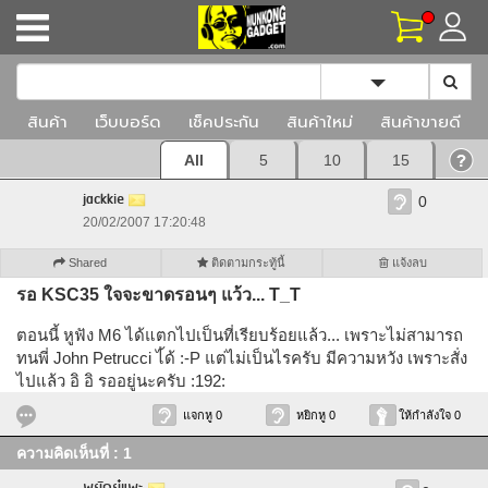
Toggle Dropd
สินค้า
เว็บบอร์ด
เช็คประกัน
สินค้าใหม่
สินค้าขายดี
All
5
10
15
jackkie
0
20/02/2007 17:20:48
Shared
ติดตามกระทู้นี้
แจ้งลบ
รอ KSC35 ใจจะขาดรอนๆ แว้ว... T_T
ตอนนี้ หูฟัง M6 ได้แตกไปเป็นที่เรียบร้อยแล้ว... เพราะไม่สามารถ
ทนพี่ John Petrucci ไ้ด้ :-P แต่ไม่เป็นไรครับ มีความหวัง เพราะสั่ง
ไปแล้ว อิ อิ รออยู่นะครับ :192:
แจกหู 0
หยิกหู 0
ให้กำลังใจ 0
ความคิดเห็นที่ : 1