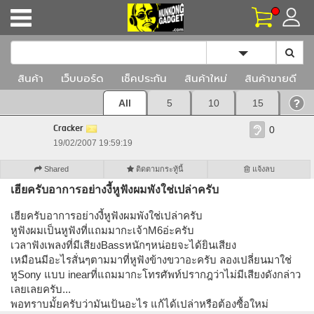
Toggle Dropd
สินค้า
เว็บบอร์ด
เช็คประกัน
สินค้าใหม่
สินค้าขายดี
All
5
10
15
Cracker
0
19/02/2007 19:59:19
Shared
ติดตามกระทู้นี้
แจ้งลบ
เฮียครับอาการอย่างงี้หูฟังผมพังใช่เปล่าครับ
เฮียครับอาการอย่างงี้หูฟังผมพังใช่เปล่าครับ
หูฟังผมเป็นหูฟังที่แถมมากะเจ้าM6อ่ะครับ
เวลาฟังเพลงที่มีเสียงBassหนักๆหน่อยจะได้ยินเสียง
เหมือนมีอะไรสั่นๆตามมาที่หูฟังข้างขวาอะครับ ลองเปลี่ยนมาใช่
หูSony แบบ inearที่แถมมากะโทรศัพท์ปรากฎว่าไม่มีเสียงดังกล่าว
เลยเลยครับ...
พอทราบมั้ยครับว่ามันเป้นอะไร แก้ได้เปล่าหรือต้องซื้อใหม่