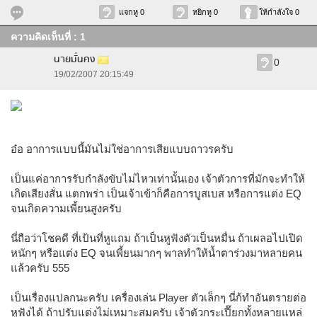
แจกหู 0
หยิกหู 0
ให้กำลังใจ 0
ความคิดเห็นที่ : 1
นายมั่นคง
0
19/02/2007 20:15:49
อ๋อ อาการแบบนี้มันไม่ใช่อาการเสียแบบถาวรครับ
เป็นแค่อาการรับกำลังขับไม่ไหวเท่านั้นเอง เจ้าตัวการที่มักจะทำให้
เกิดเสียงสั่น แตกพร่า เป็นเจ้าเข้าก็คือการบูสเบส หรือการแต่ง EQ
จนเกิดความเพี้ยนสูงครับ
นี่ถือว่าโชคดี ที่เป้นที่หูแถม ถ้าเป็นหูฟังตัวเป็นหมื่น ถ้าเผลอไปเปิด
หนักๆ หรือแต่ง EQ จนเพี้ยนมากๆ พาลทำให้น้ำตาร่วงมาหลายคน
แล้วครับ 555
เป็นเรื่องแปลกนะครับ เครื่องเล่น Player ตัวเล็กๆ นี่ก้ทำอันตรายต่อ
หูฟังได้ ถ้าปรับแต่งไม่เหมาะสมครับ เจ้าตัวกระเปี๊ยกทั้งหลายแหล่