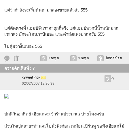
แต่ว่ากำลังจะเริ่มต้นหามาลองขายแล้วล่ะ 555
แต่ติดตรงที่ แอมป์จีนราคาถูกก็จริง แต่แอมป์พวกนี้น้ำหนักมาก
เวลาส่ง มักจะโดนภาษีเยอะ และค่าส่งแพงมากครับ 555
ไม่คุ้มว่างั้นเหอะ 555
แจกหู 0
หยิกหู 0
ให้กำลังใจ 0
ความคิดเห็นที่ : 7
-SweetPig-
0
02/02/2007 12:30:38
ปกติวันอาทิตย์ เฮียแกจะเข้าร้านประมาณ บ่ายโมงครับ
ส่วนใหญ่หลายๆท่านจะไปนั่งฟังก่อน เหมือนเบิร์นหู รอฟังเฮียแกโม้