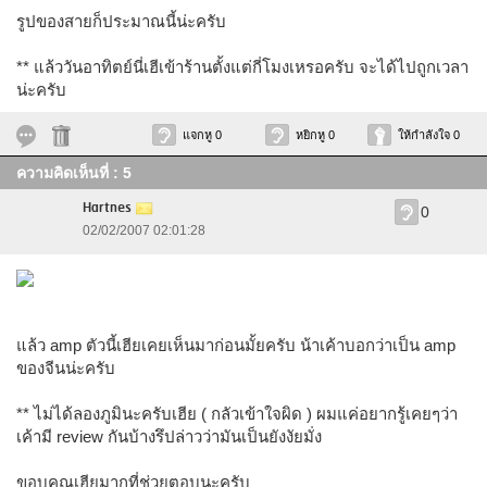
รูปของสายก็ประมาณนี้น่ะครับ
** แล้ววันอาทิตย์นี่เฮีเข้าร้านตั้งแต่กี่โมงเหรอครับ จะได้ไปถูกเวลา
น่ะครับ
แจกหู 0
หยิกหู 0
ให้กำลังใจ 0
ความคิดเห็นที่ : 5
Hartnes
0
02/02/2007 02:01:28
แล้ว amp ตัวนี้เฮียเคยเห็นมาก่อนมั้ยครับ น้าเค้าบอกว่าเป็น amp
ของจีนน่ะครับ
** ไม่ได้ลองภูมินะครับเฮีย ( กลัวเข้าใจผิด ) ผมแค่อยากรู้เคยๆว่า
เค้ามี review กันบ้างรึปล่าวว่ามันเป็นยังงัยมั่ง
ขอบคุณเฮียมากที่ช่วยตอบนะครับ