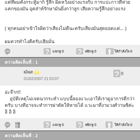
แต่ที่ผมตั้งกระทู้มาก็ รู้สึก ผิดหวังอย่างแรงกับ การแปะกาวที่ห่วย
แตกของมัน อุตส่าห์รักษามันยิ่งกว่าลูก เสียความรู้สึกอย่างแรง
( ทุกคนอย่าเข้าใจผิดว่าเสียงไม่ดีนะครับเสียงมันสุดยอดแต่... )
ผมควรทำไงดีครับเฮียมั่น
แจกหู 0
หยิกหู 0
ให้กำลังใจ 0
ความคิดเห็นที่ : 1
เบียส
0
01/02/2007 21:53:07
อ่ะจ๊าก!!
อุบัติเหตุไม่เจตนากระทำ แบบนี้ลองแวะเอาให้เราดูอาการดีกว่า
ครับ บางทีอาจจะทำการผ่าตัดให้หายได้ แวะมาที่งามวงศ์วานซิค่ะ
อิ อิ อิ
แจกหู 0
หยิกหู 0
ให้กำลังใจ 0
ความคิดเห็นที่ : 2