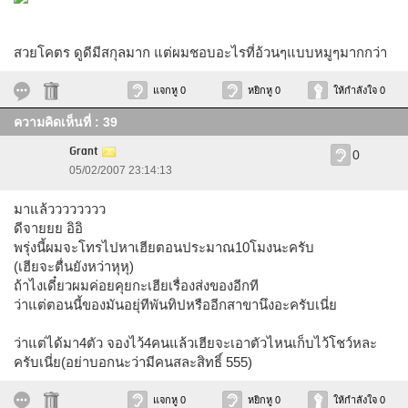
สวยโคตร ดูดีมีสกุลมาก แต่ผมชอบอะไรที่อ้วนๆแบบหมูๆมากกว่า
แจกหู 0
หยิกหู 0
ให้กำลังใจ 0
ความคิดเห็นที่ : 39
Grant
0
05/02/2007 23:14:13
มาแล้วววววววว
ดีจายยย อิอิ
พรุ่งนี้ผมจะโทรไปหาเฮียตอนประมาณ10โมงนะครับ
(เฮียจะตื่นยังหว่าหุหุ)
ถ้าไงเดี๋ยวผมค่อยคุยกะเฮียเรื่องส่งของอีกที
ว่าแต่ตอนนี้ของมันอยุ่ทีพันทิปหรืออีกสาขานึงอะครับเนี่ย
ว่าแต่ได้มา4ตัว จองไว้4คนแล้วเฮียจะเอาตัวไหนเก็บไว้โชว์หละ
ครับเนี่ย(อย่าบอกนะว่ามีคนสละสิทธิ์ 555)
แจกหู 0
หยิกหู 0
ให้กำลังใจ 0