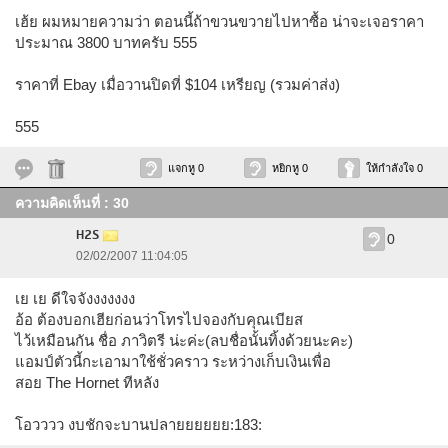
เฮ้ย ผมหมายความว่า ตอนนี้ถ้าขวนขวายไปหาซื้อ น่าจะเจอราคา
ประมาณ 3800 บาทครับ 555
ราคาที่ Ebay เมื่อวานปิดที่ $104 เหรียญ (รวมค่าส่ง)
555
แจกหู 0
หยิกหู 0
ให้กำลังใจ 0
ความคิดเห็นที่ : 30
H2S
0
02/02/2007 11:04:05
เย เย ดีใจจังงงงงงง
อ้อ ต้องบอกเฮียก่อนว่าโทรไปจองกับคุณเบียส
ไว้เหมือนกัน ชื่อ ภาวิตรี น่ะค่ะ(ลบชื่อนั้นทิ้งด้วยนะคะ)
แอมป์ตัวนี้กะเอามาใช้ชั่วคราว ระหว่างเก็บเงินเพื่อ
สอย The Hornet ทีหลัง
โอวววว งบชักจะบานปลายยยยยย:183: