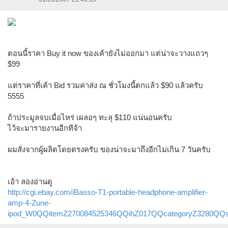
ตอนนี้ราคา Buy it now ของเค้ายังไม่ออกมา แต่น่าจะวางแถวๆ
$99
แต่ราคาที่เค้า Bid รวมค่าส่ง ณ ชั่วโมงนี้ตกแล้ว $90 แล้วครับ
5555
ถ้าประมูลจบเมื่อไหร่ เผลอๆ ทะลุ $110 แน่นอนครับ
ไว้จะมารายงานอีกทีจ้า
ผมสั่งจากผู้ผลิตโดยตรงครับ ของน่าจะมาถึงอีกไม่เกิน 7 วันครับ
เอ้า ลองอ่านดู
http://cgi.ebay.com/iBasso-T1-portable-headphone-amplifier-
amp-4-Zune-
ipod_W0QQitemZ270084525346QQihZ017QQcategoryZ3280