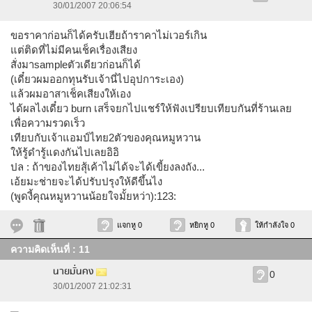
30/01/2007 20:06:54
ขอราคาก่อนก็ได้ครับเฮียถ้าราคาไม่เวอร์เกิน
แต่ติดที่ไม่มีคนเช็คเรื่องเสียง
สั่งมาsampleตัวเดียวก่อนก็ได้
(เดี๋ยวผมออกทุนรับเจ้านี่ไปอุปการะเอง)
แล้วผมอาสาเช็คเสียงให้เอง
ได้ผลไงเดี๋ยว burn เสร็จยกไปแชร์ให้ฟังเปรียบเทียบกันที่ร้านเลย
เพื่อความรวดเร็ว
เทียบกับเจ้าแอมป์ไทย2ตัวของคุณหมูหวาน
ให้รู้ดำรู้แดงกันไปเลยอิอิ
ปล : ถ้าของไทยสุ้เค้าไม่ได้จะได้เขี้ยงลงถัง...
เอ้ยมะช่ายจะได้ปรับปรุงให้ดีขึ้นไง
(พูดงี้คุณหมูหวานน้อยใจมั้ยหว่า):123:
แจกหู 0
หยิกหู 0
ให้กำลังใจ 0
ความคิดเห็นที่ : 11
นายมั่นคง
0
30/01/2007 21:02:31