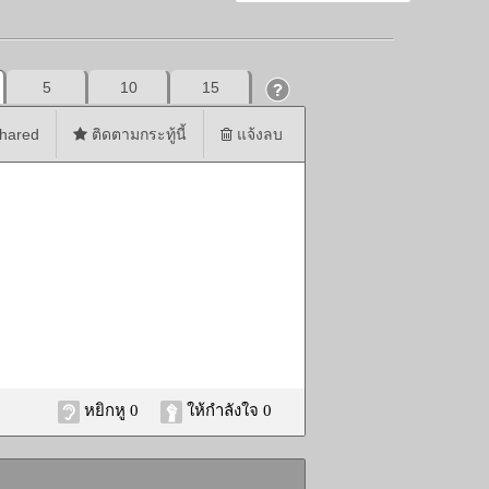
5
10
15
hared
ติดตามกระทู้นี้
แจ้งลบ
หยิกหู 0
ให้กำลังใจ 0