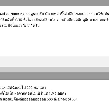
งษ์ ลองburn KOSS ดูนะครับ มันจะหล่อขึ้นไปอีกเยอะมากๆๆ ผมใช้แผ่น a
ิร์นมันทิ้งไว้6 ชั่วโมง เสียงเปลี่ยนไปจากเดิมอีกจนผิดหูผิดตาเลยนะคร
รวมดีขึ้นเยอะ"มาก" ครับ
องสามีดิฉันล่อไป 200 ชม.แล้ว
งไงก็ไม่เห็นผลจากตอนไม่เบิร์นเท่าไหร่เลยค่ะ
 สองสัยต้องล่อออออออออออ 500 ล่ะม้างงงงง 55+