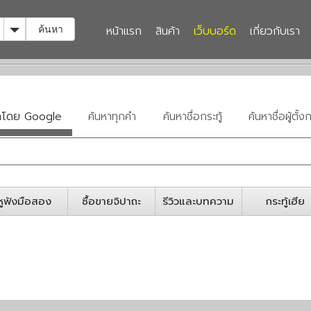
Toggle Dropdown
หน้าแรก
สินค้า
เว็บบอร์ด
เกี่ยวกับเรา
ค้นหา
หาโดย Google
ค้นหาทุกคำ
ค้นหาชื่อกระทู้
ค้นหาชื่อผู้ตั้งก
หูฟังมือสอง
ซื้อขายจิปาถะ
รีวิวและบทความ
กระทู้เฮีย