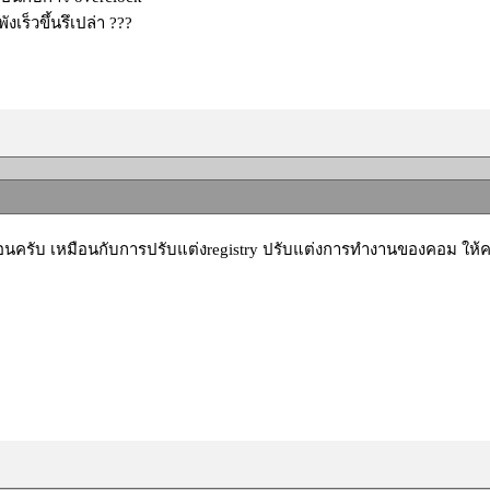
ังเร็วขึ้นรึเปล่า ???
อนครับ เหมือนกับการปรับแต่งregistry ปรับแต่งการทำงานของคอม ให้ค