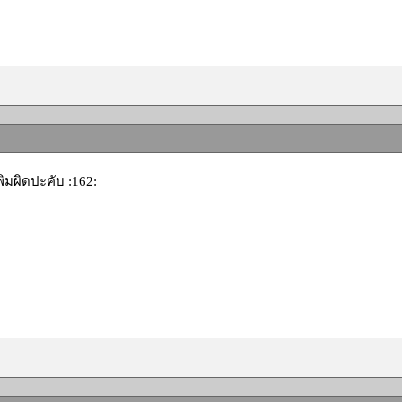
ิมผิดปะคับ :162: