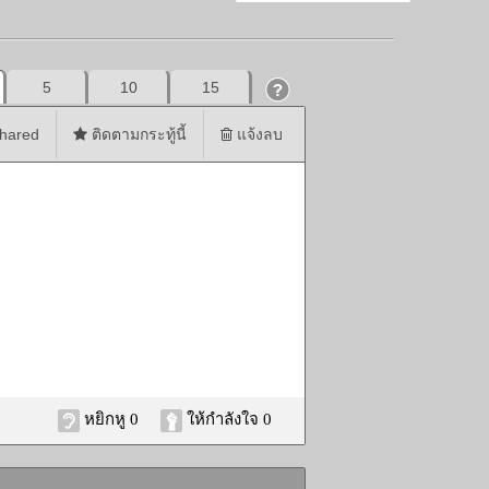
5
10
15
hared
ติดตามกระทู้นี้
แจ้งลบ
หยิกหู 0
ให้กำลังใจ 0