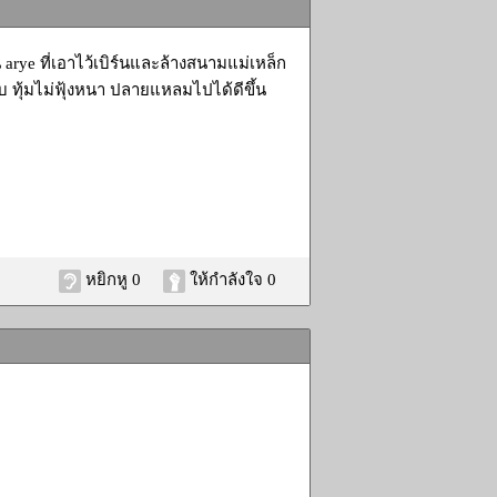
rye ที่เอาไว้เบิร์นและล้างสนามแม่เหล็ก
ับ ทุ้มไม่ฟุ้งหนา ปลายแหลมไปได้ดีขึ้น
หยิกหู 0
ให้กำลังใจ 0