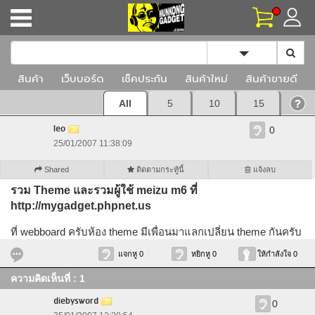
Toggle Dropd
สินค้า
เว็บบอร์ด
เช็คประกัน
สินค้าใหม่
สินค้าขายดี
All
5
10
15
leo
0
25/01/2007 11:38:09
Shared
ติดตามกระทู้นี้
แจ้งลบ
รวม Theme และรวมผู้ใช้ meizu m6 ที่
http://mygadget.phpnet.us
ที่ webboard ครับห้อง theme มีเพื่อนมาแลกเปลี่ยน theme กันครับ
แจกหู 0
หยิกหู 0
ให้กำลังใจ 0
ความคิดเห็นที่ : 1
diebysword
0