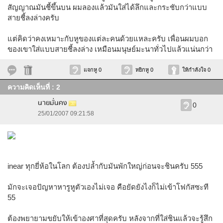
สัญญาณมันชี้ขึ้นบน ผมลองแล้วมันใส่ได้ลึกและกระชับกว่าแบบ
สายชี้ลงล่างครับ
แต่คิดว่าคงเหมาะกับหูของแต่ละคนด้วยแหละครับ เพื่อนผมบอก
ของเขาใส่แบบสายชี้ลงล่าง เหมือนมนุษย์มะนาทั่วไปแล้วแน่นกว่า
แจกหู 0
หยิกหู 0
ให้กำลังใจ 0
ความคิดเห็นที่ : 2
นายมั่นคง
0
25/01/2007 09:21:58
inear ทุกยี่ห้อในโลก ต้องปล้ำกับมันพักใหญ่ก่อนจะชินครับ 555
มักจะเจอปัญหาหารูหูตัวเองไม่เจอ คือยัดยังไงก็ไม่เข้าโฟกัสซะที
55
ต้องพยายามขยับให้เข้าองศาที่สุดครับ หลังจากที่ใส่ชินแล้วจะรู้สึก