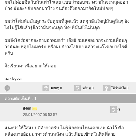
ผมไม่ค่อยชินกับมันเท่าไรเลย แบบว่าชอบพะวงว่ามันจะหลุดออก
บ้าง มันจะขยับออกมาบ้าง จนต้องดึงออกมายัดใหม่บ่อยๆ
ผมว่าโฟมส้มมันดูกระชับหูผมที่สุดแล้ว แต่จุกอันใหญ่มันดูลื่นๆ ยัง
ไงไม่รู้ใส่แล้วรู้สึกว่ามันจะหลุด ทั้งๆที่มันยังไม่หลุด
ผมจึงใคร่อยากจะถามอาหมอว่า เอ๊ย!! ผมเลยอยากจะถามเพื่อนๆ
ว่ามันจะหลุดไหมครับ หรือผมกังวลไปเอง แล้วจะแก้ไขอย่างไรดี
ครับ
จึงเรียนมาเพื่ออยากให้ตอบ
oakkyza
แจกหู 0
หยิกหู 0
ให้กำลังใจ 0
ความคิดเห็นที่ : 1
iMan
0
25/01/2007 08:53:57
แนะนำให้ใส่แบบตีลังกาครับ ไม่รู้น้องคนไหนเคยแนะนำไว้ คือ
คล้องสายอ้อมมาทางด้านหลังหู แล้วเสียบเข้าหูในทิศที่สาย