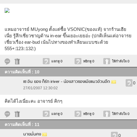
แหมอาจารย์ MUyong ตั้งแต่ซื้อ VSONIC(ของแท้) จากร้านเฮีย
เนี่ย รู้สึกเชี่ยวชาญด้าน in-ear ขึ้นเยอะเยยอ่ะ (ปกติเห็นแต่อาจารย
เชี่ยวเรื่อง ear-bud เน้นไปทางของทำเลียนแบบซะด้วย
555+:123::132:)
แจกหู 0
หยิกหู 0
ให้กำลังใจ 0
ความคิดเห็นที่ : 10
เช อิน ยอง ก็รัก iriver - น้องสาวของเมียแมวอ้วนอืด
0
27/01/2007 12:30:02
คิดได้ไงเนี่ยะคะ อาจารย์ คิกๆ
แจกหู 0
หยิกหู 0
ให้กำลังใจ 0
ความคิดเห็นที่ : 11
นายมั่นคง
0