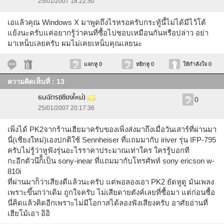
25/01/2007 18:22:50
เอแล้วคุณ Windows X มาพูดถึงไรหรอครับกระทู้นี้ไม่ได้มีไว้โต้
แย้งนะครับแค่อยากรู้ว่าคนที่ซื้อไปชอบเหมือนกันหรือปล่าว อย่า
มาเหน็บเลยครับ ผมไม่เคยเหน็บคุณเลยนะ
แจกหู 0
หยิกหู 0
ให้กำลังใจ 0
ความคิดเห็นที่ : 13
ธนฉัตร(เชียงใหม่)
0
25/01/2007 20:17:36
เพิ่งได้ PK2จากร้านเฮียมาครับของเพิ่งส่งมาถึงเมื่อวันเสาร์ที่ผ่านมา
นี่(เชียงใหม่)เองปกติใช้ Sennheiser ที่แถมมากับ iriver รุ่น IFP-795
ครับไม่รู้ว่าหูฟังรุ่นอะไรราคาประมาณเท่าใคร ใครรู้บอกที
กะอีกตัวนึก็็เป็น sony-inear ที่แถมมากับโทรศัพท์ sony ericson w-
810i
ที่ผ่านมาก็ว่าเสียงดีแล้วนะครับ แต่พอลองเอา PK2 ยัดหูดู มันเพลง
เพราะขึ้นกว่าเดิม ถูกใจครับ ไม่เสียดายตังค์เลยที่ซื้อมา แต่ก่อนซื้อ
นี่คิดแล้วคิดอีกเพราะไม่มีโอกาสได้ลองฟังเสียงครับ อาศัยอ่านที่
เฮียโม้เอา อิอิ