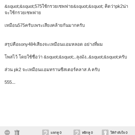
&squot;&squot;575ใช้กรวยเซพฟาย&squot;&squot; คิดว่าpk2น่า
จะใช้กรวยเซพฟาย
เหมือน575ครับเพระเสียงคล้ายกันมากครับ
สรุปคือsony484เสียงจะเหมือนแอมหลอด อย่างที่ผม
โพสไว้ โดยใช้ชื่อว่า &squot;&squot;..ลุงมัง..&squot;&squot;ครับ
ส่วน pk2 จะเหมือนแอมทรานซีสเตอร์คลาส A ครับ
555...
แจกหู 0
หยิกหู 0
ให้กำลังใจ 0