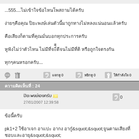
...555....ไม่เข้าใจข้อไหนโพสถามได้ครับ
ง่ายๆคือคุณ ปิยะพงษ์เล่นตัวนี้มาถูกทางไม่หลงแน่นอนแล้วครับ
คือเสียงก็ตามที่คุณมั่นบอกทุกประการครับ
หูฟังไม่ว่าตัวไหน ไม่มีที่จะี่ีีดีจนไม่มีที่ติ หรือถูกใจตรงกัน
ทุกๆคนหรอกครับ...
แจกหู 0
หยิกหู 0
ให้กำลังใจ 0
ความคิดเห็นที่ : 24
ปิยะพงษ์เองครับ
0
27/01/2007 12:39:58
ข้อนี้ครับ
pk1+2 ใช้อาเจก อาแปะ อากง อากู๋&squot;&squot;จูนตามเสียงที่
ชอบและอายุ&squot;&squot;