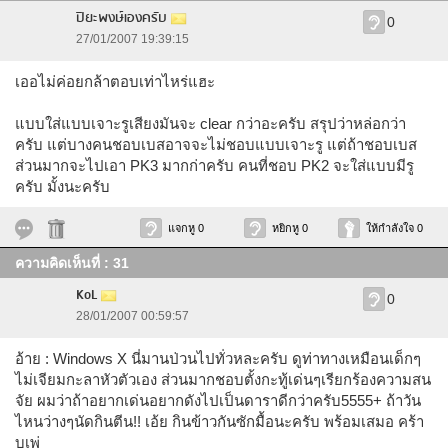
ปิยะพงษ์เองครับ
0
27/01/2007 19:39:15
เออไม่ค่อยกล้าตอบเท่าไหร่แฮะ
แบบใส่แบบเจาะรูเสียงมันจะ clear กว่าอะครับ สรุปว่าหล่อกว่า
ครับ แต่บางคนชอบเบสอาจจะไม่ชอบแบบเจาะรู แต่ถ้าชอบเบส
ส่วนมากจะไปเอา PK3 มากก่าครับ คนที่ชอบ PK2 จะใส่แบบมีรู
ครับ มั้งนะครับ
แจกหู 0
หยิกหู 0
ให้กำลังใจ 0
ความคิดเห็นที่ : 31
KoL
0
28/01/2007 00:59:57
อ้าย : Windows X นี่มานป่วนไปทั่วหละครับ ดูท่าทางเหมือนเด็กๆ
ไม่เจียมกะลาหัวตัวเอง ส่วนมากชอบตั้งกะทู้เด่นๆเรียกร้องความสน
จัย ผมว่าถ้าอยากเด่นอยากดังไปเป็นดาราดีกว่าครับ5555+ ถ้าวัน
ไหนว่างๆนัดกินตีน!! เอ้ย กินข้าวกันซักมื้อนะครับ พร้อมเสมอ คร้า
บเพ่