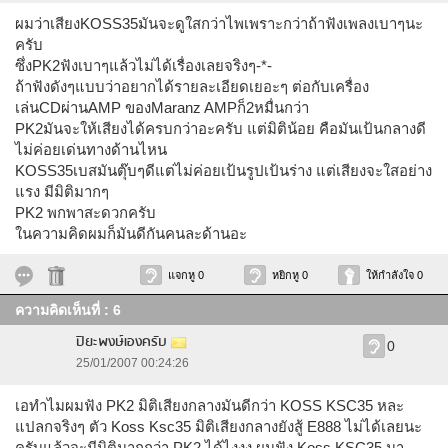
ผมว่าเสียงKOSS35มันจะดูใสกว่าไพเพราะกว่าถ้าฟังเพลงเบาๆนะ
ครับ
ซึ่งPK2ฟังเบาๆแล้วไม่ได้เรื่องเลยจริงๆ-*-
ถ้าฟังดังๆแบบว่าอยากได้รายละเอียดเยอะๆ ต่อกับเครื่อง
เล่นCDผ่านAMP ของMaranz AMPก็2หมื่นกว่า
PK2มันจะให้เสียงได้ครบกว่าอะครับ แต่มิติน้อย คือมันเป้นกลางดี
ไม่ค่อยเด่นทางด้านไหน
KOSS35เบสมันตุ๊บๆดีแต่ไม่ค่อยเป้นรูปเป้นร่าง แต่เสียงจะใสอย่าง
แรง มีมิติมากๆ
PK2 พกพาสะดวกครับ
ในความคิดผมก็มันดีกันคนละด้านอะ
แจกหู 0
หยิกหู 0
ให้กำลังใจ 0
ความคิดเห็นที่ : 6
ปิยะพงษ์เองครับ
0
25/01/2007 00:24:26
เอทำไมผมฟัง PK2 มิติเสียงกลางมันดีกว่า KOSS KSC35 หละ
แปลกจริงๆ ตัว Koss Ksc35 มิติเสียงกลางยังสู้ E888 ไม่ได้เลยนะ
ครับแล้วจะมีมิติมากกว่า PK2 ได้ไงงง ผมฟัง Koss KSC35 มา