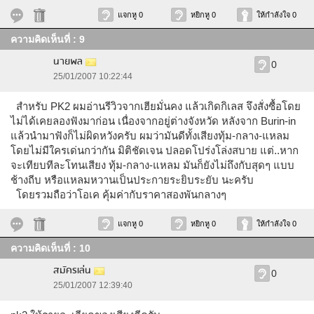
แจกหู 0
หยิกหู 0
ให้กำลังใจ 0
ความคิดเห็นที่ : 9
นายพล
0
25/01/2007 10:22:44
สำหรับ PK2 ผมอ่านรีวิวจากเฮียมั่นคง แล้วเกิดกิเลส จึงสั่งซื้อโดย
ไม่ได้เคยลองฟังมาก่อน เนื่องจากอยู่ต่างจังหวัด หลังจาก Burin-in
แล้วนำมาฟังก็ไม่ผิดหวังครับ ผมว่ามันดีทั้งเสียงทุ้ม-กลาง-แหลม
โดยไม่มีใครเด่นกว่ากัน มิติชัดเจน ปลอดโปร่งโล่งสบาย แต่..หาก
จะเทียบทีละโทนเสียง ทุ้ม-กลาง-แหลม มันก็ยังไม่ถึงกับสุดๆ แบบ
ช้างถีบ หรือแหลมหวานเป็นประกายระยิบระยับ นะครับ
โดยรวมถือว่าโอเค คุ้มค่ากับราคาสองพันกลางๆ
แจกหู 0
หยิกหู 0
ให้กำลังใจ 0
ความคิดเห็นที่ : 10
สมัครเล่น
0
25/01/2007 12:39:40