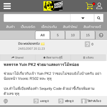
Toggle Dropd
สินค้า
เว็บบอร์ด
เช็คประกัน
สินค้าใหม่
สินค้าขายดี
All
5
10
15
ปิยะพงษ์เองครับ
0
24/01/2007 20:11:23
Shared
ติดตามกระทู้นี้
แจ้งลบ
พลพรรค Yuin PK2 ช่วยมาแสดงการโม้หน่อย
ช่วยมาโม้เกี่ยวกับเจ้า Yuin PK2 ว่าชอบไม่ชอบยังไงบ้างครับ อย่า
น้อยหน้า Vsonic RS02 หละ หุหุ
ปล.ทำไมพี่เบียสต้องทำ Sequrity Code ด้วยอ่าขี้เกียจพิมตาม
ตัวเลข หุหุ
แจกหู 0
หยิกหู 0
ให้กำลังใจ 0