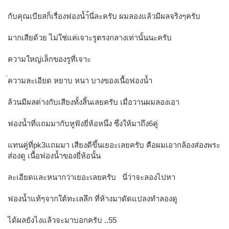
กับคุณเบียสก็เรื่องฟองน้ำ้นี่ละครับ ผมลองแล้วมีผลจริงๆครับ
มากเสียด้วย ไม่ใช่แค่เจาะรูตรงกลางเท่านั้นนะครับ
ความใหญ่เล็กของรูที่เจาะ
่ความละเอียด หยาบ หนา บางของเนื้อฟองน้ำ
ล้วนมีผลต่างกับเสียงทั้งสิ้นเลยครับ เมื่อวานผมลองเอา
ฟองน้ำที่แถมมากับหูฟังยี่ห้อหนึ่ง ซึ่งให้มาถึง6คู่
แทนคู่ที่pk3แถมมา เสียงดีขึ้นเยอะเลยครับ คือผมเอากล้องส่องพระ
ส่องดู เนื้อฟองน้ำของยี่ห้อนั้น
ละเอียดและหนากว่าเยอะเลยครับ นี่ว่าจะลองไปหา
ฟองน้ำแท้ๆจากใต้ทะเลลึก ที่ห้างมาดัดแปลงทำลองดู
ได้ผลยังไงแล้วจะมาบอกครับ ..55