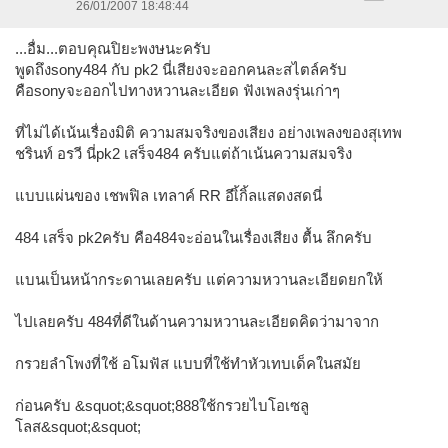
26/01/2007 18:48:44
...อื่ม...ตอบคุณปิยะพงษนะครับ
พูดถึงsony484 กับ pk2 นี่เสียงจะออกคนละสไตล์ครับ
คือsonyจะออกไปทางหวานละเอียด ฟังเพลงรุ่นเก่าๆ
ที่ไม่ได้เน้นเรื่องมิติ ความสมจริงของเสียง อย่างเพลงของสุเทพ
ชรินท์ อรวี นี่pk2 เสร็จ484 ครับแต่ถ้าเน้นความสมจริง
แบบแผ่นของ เชพฟิล เทลาค์ RR อีเิ้กิ้ลแสดงสดนี่
484 เสร็จ pk2ครับ คือ484จะอ่อนในเรื่องเสียง ตื้น ลึกครับ
แบนเป็นหน้ากระดานเลยครับ แต่ความหวานละเอียดยกให้
ไปเลยครับ 484ที่ดีในด้านความหวานละเอียดคิดว่ามาจาก
กรวยลำโพงที่ใช้ อโมฟัส แบบที่ใช้ทำหัวเทบเด็คในสมัย
ก่อนครับ &squot;&squot;888ใช้กรวยไบโอเซลู
โลส&squot;&squot;