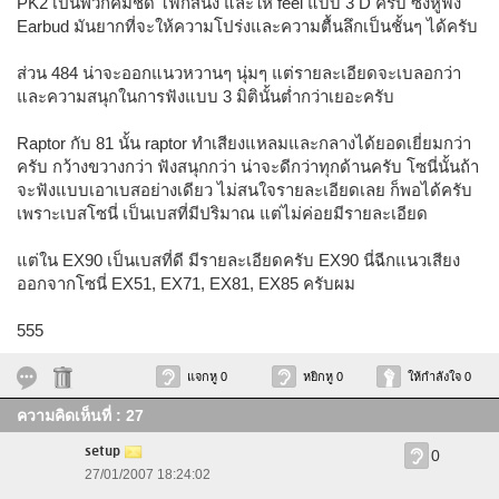
PK2 เป็นพวกคมชัด โฟกัสนิ่ง และให้ feel แบบ 3 D ครับ ซึ่งหูฟัง
Earbud มันยากที่จะให้ความโปร่งและความตื้นลึกเป็นชั้นๆ ได้ครับ
ส่วน 484 น่าจะออกแนวหวานๆ นุ่มๆ แต่รายละเอียดจะเบลอกว่า
และความสนุกในการฟังแบบ 3 มิตินั้นต่ำกว่าเยอะครับ
Raptor กับ 81 นั้น raptor ทำเสียงแหลมและกลางได้ยอดเยี่ยมกว่า
ครับ กว้างขวางกว่า ฟังสนุกกว่า น่าจะดีกว่าทุกด้านครับ โซนี่นั้นถ้า
จะฟังแบบเอาเบสอย่างเดียว ไม่สนใจรายละเอียดเลย ก็พอได้ครับ
เพราะเบสโซนี่ เป็นเบสที่มีปริมาณ แต่ไม่ค่อยมีรายละเอียด
แต่ใน EX90 เป็นเบสที่ดี มีรายละเอียดครับ EX90 นี่ฉีกแนวเสียง
ออกจากโซนี่ EX51, EX71, EX81, EX85 ครับผม
555
แจกหู 0
หยิกหู 0
ให้กำลังใจ 0
ความคิดเห็นที่ : 27
setup
0
27/01/2007 18:24:02