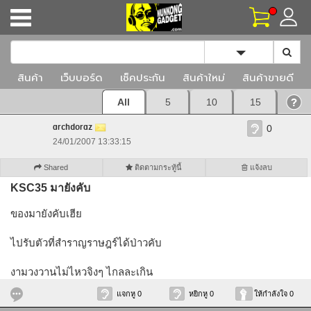
Toggle Dropd
สินค้า
เว็บบอร์ด
เช็คประกัน
สินค้าใหม่
สินค้าขายดี
All
5
10
15
archdoraz
0
24/01/2007 13:33:15
Shared
ติดตามกระทู้นี้
แจ้งลบ
KSC35 มายังคับ
ของมายังคับเฮีย
ไปรับตัวที่สำราญราษฎร์ได้ป่าวคับ
งามวงวานไม่ไหวจิงๆ ไกลละเกิน
แจกหู 0
หยิกหู 0
ให้กำลังใจ 0