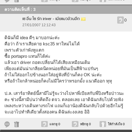
ความคิดเห็นที่ : 3
เช อึน โซ รัก iriver - เมียแมวอ้วนอืด
0
27/01/2007 12:12:43
ดิฉันก็มี idea ดีๆ มาบอกน่ะค่ะ
คือว่า ถ้าเราเสียดาย ksc35 หาใหม่ไม่ได้
เพราะตัวเก่าพังหูแตก
ซื้อ portapro แทนก็ได้ค่ะ
แล้วเอา driver ถอดเปลี่ยนก็ได้เสียงเหมือนเดิม
เพียงแต่มันน่าเกลียดนิดหน่อยที่มันเป็นสีฟ้าแปร๋นๆ
ถ้าไม่ใส่ออกไปข้างนอกใส่อยู่ฟังที่บ้านก็คง OK น่ะค่ะ
หรือถ้าใจกล้าหน่อยก็คงไม่มีใครว่าหรอกมั้ง แนวดีออก หุหุ
ป.ล. เสาร์อาทิตย์นี้สามีไม่รู้จะว่างไปหาพี่เบียสกับพี่ปิงหรือป่าวนะ
คะ ช่วงนี้สามีบ่นว่าคิดถึง ตจว. ตลอดเลย เอาดิฉันกลับไปด้วยฟัง
เพลงระหว่างเดินทางรถไฟ แถมก็เอาน้องดิฉันกลับไปด้วยอีกไม่รู้
จะเอาไปทำทีเดียวตั้งสองคน ดิฉันล่ะงงเลย อิอิ
แจกหู 0
หยิกหู 0
ให้กำลังใจ 0