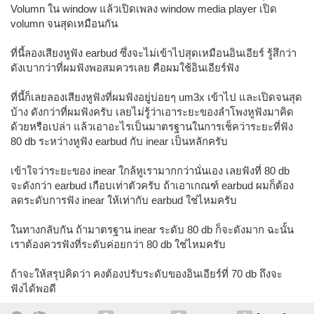
Volumn ใน window แล้วเปิดเพลง window media player เปิด
volumn จนสุดเหมือนกัน
ที่นี้ลองเสียงหูฟัง earbud ซึ่งจะไม่เข้าไปสุดเหมือนอินเอียร์ รู้สึกว่า
ดังเบากว่าที่ผมฟังพอสมควรเลย คือผมใช้อินเอียร์ฟัง
ที่นี้ก็เลยลองเสียงหูฟังที่ผมฟังอยู่บ่อยๆ um3x เข้าไป และเปิดจนสุด
บ้าง ดังกว่าที่ผมฟังครับ เลยไม่รู้ว่าเอาระยะของลำโพงหูฟังมาคิด
ด้วยหรือเปล่า แล้วเอาอะไรเป็นมาตรฐานในการเช็คว่าระยะที่ฟัง
80 db ระหว่างหูฟัง earbud กับ inear เป็นหลักครับ
เข้าใจว่าระยะของ inear ใกล้หูเรามากกว่านั่นเอง เลยฟังที่ 80 db
จะดังกว่า earbud เกือบเท่าตัวครับ ถ้าเอาเกณฑ์ earbud ผมก็ต้อง
ลดระดับการฟัง inear ให้เท่ากับ earbud ใช่ไหมครับ
ในทางกลับกัน ถ้ามาตรฐาน inear ระดับ 80 db ก็จะดังมาก ฉะนั้น
เราต้องควรฟังที่ระดับค่อยกว่า 80 db ใช่ไหมครับ
ถ้าจะให้สรุปคิดว่า คงต้องปรับระดับของอินเอียร์ที่ 70 db ถึงจะ
ฟังได้พอดี