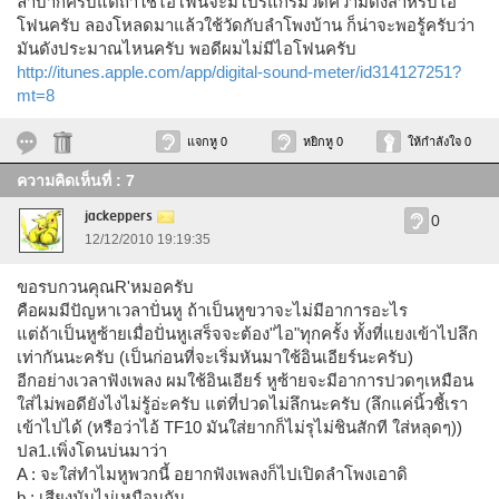
ลำบากครับแต่ถ้าใช้ไอโฟนจะมีโปรแกรมวัดความดังสำหรับไอ
โฟนครับ ลองโหลดมาแล้วใช้วัดกับลำโพงบ้าน ก็น่าจะพอรู้ครับว่า
มันดังประมาณไหนครับ พอดีผมไม่มีไอโฟนครับ
http://itunes.apple.com/app/digital-sound-meter/id314127251?
mt=8
แจกหู 0
หยิกหู 0
ให้กำลังใจ 0
ความคิดเห็นที่ : 7
jackeppers
0
12/12/2010 19:19:35
ขอรบกวนคุณR'หมอครับ
คือผมมีปัญหาเวลาปั่นหู ถ้าเป็นหูขวาจะไม่มีอาการอะไร
แต่ถ้าเป็นหูซ้ายเมื่อปั่นหูเสร็จจะต้อง"ไอ"ทุกครั้ง ทั้งที่แยงเข้าไปลึก
เท่ากันนะครับ (เป็นก่อนที่จะเริ่มหันมาใช้อินเอียร์นะครับ)
อีกอย่างเวลาฟังเพลง ผมใช้อินเอียร์ หูซ้ายจะมีอาการปวดๆเหมือน
ใส่ไม่พอดียังไงไม่รู้อ่ะครับ แต่ที่ปวดไม่ลึกนะครับ (ลึกแค่นิ้วชี้เรา
เข้าไปได้ (หรือว่าไอ้ TF10 มันใส่ยากก็ไม่รุไม่ชินสักที ใส่หลุดๆ))
ปล1.เพิ่งโดนบ่นมาว่า
A : จะใส่ทำไมหูพวกนี้ อยากฟังเพลงก็ไปเปิดลำโพงเอาดิ
b : เสียงมันไม่เหมือนกัน