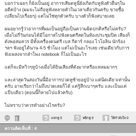
บอกว่าเฉยๆ ก็ยังเป็นอยู่ อาการเสียดหูนี่ยังเกิดกับหูฟังตัวอื่นๆใน
อดีตบ้าง (ผมจะไม่ถือหูฟังหลายตัวในเวลาเดียวกันครับ ขายซื้อ
เปลี่ยนไปเรื่อยๆ) แต่ไม่ใช่ทุกตัวครับ บางตัวก็ฟังสบายเลย
ผมอยากรู้ว่าอาการที่ผมเป็นอยู่ถือเป็นความผิดปกติหรือไม่ครับ?
เมื่อไม่กี่วันก่อนได้มีโอกาสไปฟังดนตรีสดในห้องประชุมปิด เสียงก็
ดังพอสมควร มีทั้งเครื่องดนตรี เบส กีตาร์ กลอง ไวโอลิน นักร้อง
ฯลฯ ฟังอยู่ได้นาน 4-5 ชั่วโมง แต่ไม่เป็นอะไรเลย เช่นเดียวกับการ
ฟังเพลงจากลำโพง notebook ก็ไม่เป็นอะไร
แต่ก็จะมีหวิวๆหูบ้างเมื่อได้ยินเสียงที่ดังมากหรือแหลมมากๆ
และล่าสุดวันสองวันนี้มีอาการปวดหูซ้ายอยู่บ้าง แต่นิดเดียวเท่านั้น
ครับ อาจเรียกว่าไม่ถึงปวดเลยก็ได้ แค่รู้สึกเบาๆครับ และเป็นแค่
แป๊บเดียว (ตอนนี้ก็หายไปแล้วครับ)
ไม่ทราบว่าควรทำอย่างไรครับ?
แจกหู 0
หยิกหู 0
ให้กำลังใจ 0
ความคิดเห็นที่ : 4