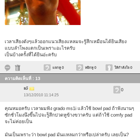
เวลาเสียงดังๆแล้วออกแนวเสียงแหลมจะรู้สึกเหมือนได้ยินเสียง
แบบลำโพงแตกเป็นเพราะอะไรครับ
เป็นบ้างครั้งที่ได้ยินอ่ะครับ
แจกหู 0
หยิกหู 0
ให้กำลังใจ 0
ความคิดเห็นที่ : 13
แอ้
0
13/12/2010 11:14:25
คุณหมอครับ เวลาผมฟัง grado ms1i แล้วใช้ bowl pad ถ้าฟังนานๆ
ซักชั่วโมงนึงขึ้นไปจะรู็สึกปวดหูข้างขวาครับ แต่ถ้าใช้ comfy pad
จะไม่ค่อยเป็น
มันเป็นเพราะว่า bowl pad มันแหลมกว่าหรือเปล่าครับ เลยเป็น?