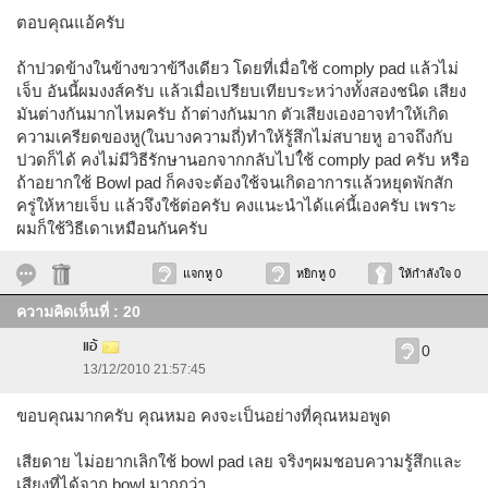
ตอบคุณแอ้ครับ
ถ้าปวดข้างในข้างขวาข้าีงเดียว โดยที่เมื่อใช้ comply pad แล้วไม่
เจ็บ อันนี้ผมงงส์ครับ แล้วเมื่อเปรียบเทียบระหว่างทั้งสองชนิด เสียง
มันต่างกันมากไหมครับ ถ้าต่างกันมาก ตัวเสียงเองอาจทำให้เกิด
ความเครียดของหู(ในบางความถี่)ทำให้รู้สึกไม่สบายหู อาจถึงกับ
ปวดก็ได้ คงไม่มีวิธีรักษานอกจากกลับไปใ๋ช้ comply pad ครับ หรือ
ถ้าอยากใช้ Bowl pad ก็คงจะต้องใช้จนเกิดอาการแล้วหยุดพักสัก
ครู่ให้หายเจ็บ แล้วจึงใช้ต่อครับ คงแนะนำได้แค่นี้เองครับ เพราะ
ผมก็ใช้วิธีเดาเหมือนกันครับ
แจกหู 0
หยิกหู 0
ให้กำลังใจ 0
ความคิดเห็นที่ : 20
แอ้
0
13/12/2010 21:57:45
ขอบคุณมากครับ คุณหมอ คงจะเป็นอย่างที่คุณหมอพูด
เสียดาย ไม่อยากเลิกใช้ bowl pad เลย จริงๆผมชอบความรู้สึกและ
เสียงที่ได้จาก bowl มากกว่า