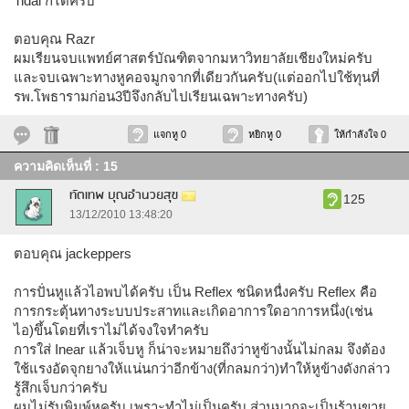
Tidal ก็ได้ครับ
ตอบคุณ Razr
ผมเรียนจบแพทย์ศาสตร์บัณฑิตจากมหาวิทยาลัยเชียงใหม่ครับ
และจบเฉพาะทางหูคอจมูกจากที่เดียวกันครับ(แต่ออกไปใช้ทุนที่
รพ.โพธารามก่อน3ปีจึงกลับไปเรียนเฉพาะทางครับ)
แจกหู 0
หยิกหู 0
ให้กำลังใจ 0
ความคิดเห็นที่ : 15
ทัตเทพ บุณอำนวยสุข
125
13/12/2010 13:48:20
ตอบคุณ jackeppers
การปั่นหูแล้วไอพบได้ครับ เป็น Reflex ชนิดหนื่งครับ Reflex คือ
การกระตุ้นทางระบบประสาทและเกิดอาการใดอาการหนึ่ง(เช่น
ไอ)ขึ้นโดยที่เราไม่ได้จงใจทำครับ
การใส่ Inear แล้วเจ็บหู ก็น่าจะหมายถึงว่าหูข้างนั้นไม่กลม จึงต้อง
ใช้แรงอัดจุกยางให้แน่นกว่าอีกข้าง(ที่กลมกว่า)ทำให้หูข้างดังกล่าว
รู้สึกเจ็บกว่าครับ
ผมไม่รับพิมพ์หูครับ เพราะทำไม่เป็นครับ ส่วนมากจะเป็นร้านขาย