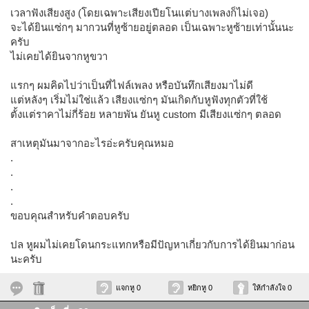
เวลาฟังเสียงสูง (โดยเฉพาะเสียงเปียโนแต่บางเพลงก็ไม่เจอ)
จะได้ยินแซ่กๆ มากวนที่หูซ้ายอยู่ตลอด เป็นเฉพาะหูซ้ายเท่านั้นนะ
ครับ
ไม่เคยได้ยินจากหูขวา
แรกๆ ผมคิดไปว่าเป็นที่ไฟล์เพลง หรือบันทึกเสียงมาไม่ดี
แต่หลังๆ เริ่มไม่ใช่แล้ว เสียงแซ่กๆ มันเกิดกับหูฟังทุกตัวที่ใช้
ตั้งแต่ราคาไม่กี่ร้อย หลายพัน ยันหู custom มีเสียงแซ่กๆ ตลอด
สาเหตุมันมาจากอะไรอ่ะครับคุณหมอ
.
.
.
.
ขอบคุณสำหรับคำตอบครับ
ปล หูผมไม่เคยโดนกระแทกหรือมีปัญหาเกี่ยวกับการได้ยินมาก่อน
นะครับ
แจกหู 0
หยิกหู 0
ให้กำลังใจ 0