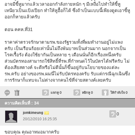
อาจมีขี้หูมากแล้วเวลาออกกำลังกายหนัก ๆ มีเหงื่อไปทำให้ขี้หู
เหนียวเป็นแป้งเปียก ทำให้หูอื้อก็ได้ ซึ่งถ้าเป็นแบบนี้เพียงดูดเอาขี้หู
ออกก็หายแล้วครับ
ตอน คคห.ที่31
ราคาค่าตรวจรักษาตามรพ.ของรัฐรวมทั้งที่ผมทำงานอยู่ไม่แพง
ครับ เป็นเรือนร้อยเท่านั้นไม่ถึงพันบาทเป็นส่วนมาก นอกจากเป็น
โรคเรื้อรัง ต้องใช้ยากันเป็นหลาย ๆ เดือนนั่นก็อีกเรื่องหนึ่งครับ
ส่วนบัตรทองสามารถใช้สิทธิ์ที่รพ.ที่กำหนดไว้ในบัตรได้ฟรีครับ ไม่
ต้องเสียสตางค์ จะดีหรือไม่ดีนั้นก็ขึ้นอยู่กับนโยบายของแต่ละ
รพ.ครับ อย่างของรพ.ผมนี่ไม่รับบัตรทองครับ รับแต่กรณีฉุกเฉินซึ่ง
การรักษาก็แทบจะไม่ต่างจากคนไข้ที่จ่ายสตางค์เลยครับ
แจกหู 0
หยิกหู 0
ให้กำลังใจ 0
ความคิดเห็นที่ : 34
jomkimeung
0
20/12/2010 16:25:35
ขอบคุณ คุณอาหมอมากครับ