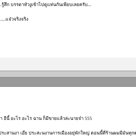
....รู้สึก บรรดาหัวงูเข้าไปดูแท่นกันเพียบเลยครับ...
.....แจ๋วจริงจริง
่า อีนี้ อะไร อะไร ฉาน ก็มีขายแล้วล่ะนายจ๋า 555
ระสานงา เอ๊ย ประสะนงานการเมืองอยุ่พักใหญ่ ตอนนี้ที่ร้านผมมีมันทุก