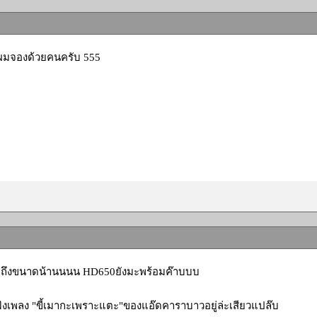
าผมจองด้วยคนครับ 555
ถึงขนาดน้านนนน HD650ยังมะพร้อมค๊าบบบ
งฟังเพลง "ขี้เมากะเพราะแตะ"ของแอ๊ดคาราบาวอยู่ล่ะเสียวแปล๊บ