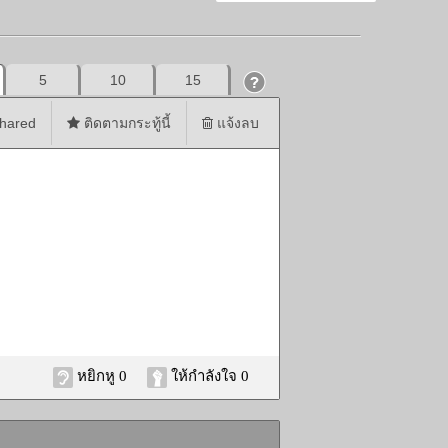
5
10
15
hared
ติดตามกระทู้นี้
แจ้งลบ
หยิกหู 0
ให้กำลังใจ 0