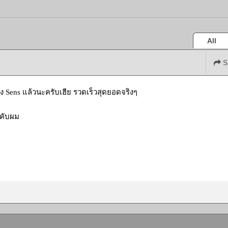
All
S
ฟัง Sens แล้วนะครับเฮีย รวดเร็วสุดยอดจริงๆ
ๆคับผม