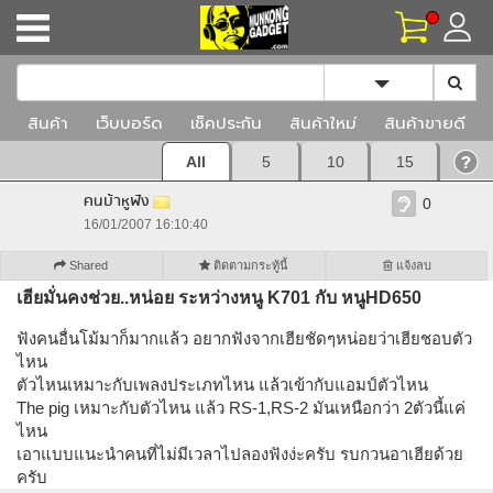
Toggle Dropd
สินค้า
เว็บบอร์ด
เช็คประกัน
สินค้าใหม่
สินค้าขายดี
All
5
10
15
คนบ้าหูฟัง
0
16/01/2007 16:10:40
Shared
ติดตามกระทู้นี้
แจ้งลบ
เฮียมั่นคงช่วย..หน่อย ระหว่างหนู K701 กับ หนูHD650
ฟังคนอื่นโม้มาก็มากแล้ว อยากฟังจากเฮียชัดๆหน่อยว่าเฮียชอบตัว
ไหน
ตัวไหนเหมาะกับเพลงประเภทไหน แล้วเข้ากับแอมป์ตัวไหน
The pig เหมาะกับตัวไหน แล้ว RS-1,RS-2 มันเหนือกว่า 2ตัวนี้แค่
ไหน
เอาแบบแนะนำคนที่ไม่มีเวลาไปลองฟังง่ะครับ รบกวนอาเฮียด้วย
ครับ