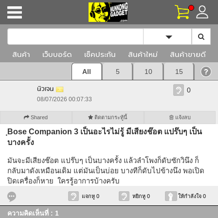
Toggle Dropd
สินค้า
เว็บบอร์ด
เช็คประกัน
สินค้าใหม่
สินค้าขายดี
All
5
10
15
นิวเจน
0
08/07/2026 00:07:33
Shared
ติดตามกระทู้นี้
แจ้งลบ
ฺBose Companion 3 เป็นอะไรไม่รู้ มีเสียงช๊อต แปร๊บๆ เป็น
บางครั้ง
มันจะมีเสียงช๊อต แปร๊บๆ เป็นบางครั้ง แล้วลำโพงก็ดับซักวินึง ก็
กลับมาดังเหมือนเดิม แต่มันเป็นบ่อย บางทีก็ดับไปข้างนึง พอเปิด
ปิดเครื่องก็หาย ใครรู้อาการบ้างครับ
แจกหู 0
หยิกหู 0
ให้กำลังใจ 0
ความคิดเห็นที่ : 1