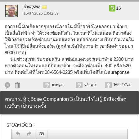
ช่างสุรพล
16
15/07/2026 13:42:59
อาการนี้ มักเกิดจากอุปกรณ์ภายใน มีน้ำยารั่วไหลออกมา น้ำยา
เป็นสื่อไฟฟ้า ทำให้วงจรช้อตถึงกัน ในเวลาที่ไม่แน่นอน ถือว่าต้อง
ใช้เวลาตรวจเช็คซ่อมนานพอสมควร สมัยก่อนทางบริษัทตัวแทนใน
ไทย ใช้วิธีเปลี่ยนทั้งบอร์ด (ลูกค้าแจ้งให้ทราบว่า เขาคิดค่าซ่อมมา
8000 บาท)
ผมช่างสุรพล รับซ่อมครับ ค่าซ่อมแผงวงจรเหมาจ่าย 2300 บาท
หากตัวคอนโทรลพอดมีปัญหาด้วย จะมีค่าซ่อมเพิ่ม 400 หรือ 520
บาท ติดต่อได้ที่โทร 08-6564-0235 หรือเพิ่มไอดีไลน์ suraponse
แจกหู 0
หยิกหู 0
ให้กำลังใจ 0
ตอบกระทู้ : ฺBose Companion 3 เป็นอะไรไม่รู้ มีเสียงช๊อต
แปร๊บๆ เป็นบางครั้ง
รายละเอียด :