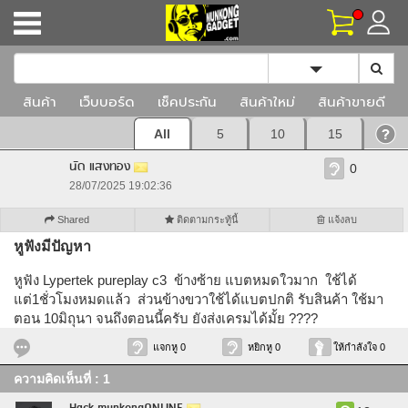
Toggle Dropd
สินค้า
เว็บบอร์ด
เช็คประกัน
สินค้าใหม่
สินค้าขายดี
All
5
10
15
นัด แสงทอง
0
28/07/2025 19:02:36
Shared
ติดตามกระทู้นี้
แจ้งลบ
หูฟังมีปัญหา
หูฟัง Lypertek pureplay c3 ข้างซ้าย แบตหมดใวมาก ใช้ได้
แต่1ชั่วโมงหมดแล้ว ส่วนข้างขวาใช้ได้แบตปกติ รับสินค้า ใช้มา
ตอน 10มิถุนา จนถึงตอนนี้ครับ ยังส่งเครมได้มั้ย ????
แจกหู 0
หยิกหู 0
ให้กำลังใจ 0
ความคิดเห็นที่ : 1