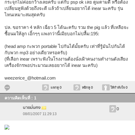
กระจุกไม่ค่อยกว้างเลยครับ แต่กับ psp ok เลย ตูมตามดี หรือต้อง
เปลี่ยนหูฟังด้วยถึงจะดี แล้วถ้าเปลี่ยนอยากได้ inear นะครับ รุ่น
ไหนเหมาะสมสุดครับ
ปล. ขอราคา 4 หลัก เฉี่ยว 5 ได้นะครับ รวม the pig แล้ว ที่เหลือจะ
ซื้อนมให้ลูก เอิ้กๆๆ แพงกว่านี้เมียบอกไม่ปลื้ม:195:
(head amp กะพวก portable ไปกันได้มั้ยครับ เท่าที่รู้มันไปกันได้
กับพวก mp3 อย่างเดียวหรอครับ)
(ที่เลือก inear เพราะฟังในโรงงานต้องนั่งเฝ้าคนงานทำงานดังเสียง
เครื่องจักรพอประมาณเลยอยากได้ inear นะครับ)
weezerice_@hotmail.com
แจกหู 0
หยิกหู 0
ให้กำลังใจ 0
ความคิดเห็นที่ : 1
นายมั่นคง
0
08/01/2007 11:29:13