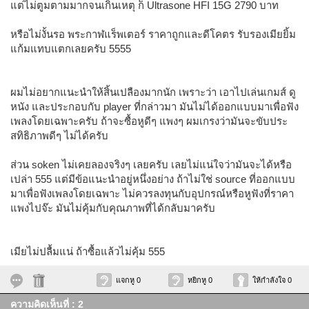
แต่ไม่ตูมตามมากจนเกินเหตุ ก็ Ultrasone HFI 15G 2790 บาท
หรือไม่งั้นรอ พระกาฬแร็พเตอร์ ราคาถูกและดีโคตร รับรองเมียยิ้ม
แก้มแทบแตกเลยครับ 5555
ผมไม่อยากแนะนำให้สิ้นเปลืองมากนัก เพราะว่า เอาไปเล่นเกมส์ ดู
หนัง และประกอบกับ player ที่กล่าวมา มันไม่ได้ออกแบบมาเพื่อฟัง
เพลงโดยเฉพาะครับ ถ้าจะซื้อหูดีๆ แพงๆ ผมเกรงว่ามันจะขับประ
สทิธิภาพดีๆ ไม่ได้ครับ
ส่วน soken ไม่เคยลองจริงๆ เลยครับ เลยไม่แน่ใจว่ามันจะได้หรือ
เปล่า 555 แต่มีข้อแนะนำอยู่หนึ่งอย่าง ถ้าไม่ใช่ source ที่ออกแบบ
มาเพื่อฟังเพลงโดยเฉพาะ ไม่ควรลงทุนกับอุปกรณ์หรือหูฟังที่ราคา
แพงไปจ๊ะ มันไม่คุ้มกับคุณภาพที่ได้กลับมาครับ
เมียไม่ปลื้มแน่ ถ้าซื้อแล้วไม่คุ้ม 555
แจกหู 0
หยิกหู 0
ให้กำลังใจ 0
ความคิดเห็นที่ : 2