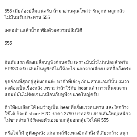
555 เมียต้องปลื้มแน่ครับ ถ้ามาอ่านคุณโพสว่ารักลูกห่วงลูกกลัว
ไม่มีนมรับประทาน 555
เผลออ่านแล้วน้ำตาซึมด้วยความปลืมปีติ
555
อันดับแรก ต้องเปลี่ยนหูฟังก่อนครับ เพราะมันมั่วไปหน่อยสำหรับ
EP630 ครับ มันเป็นหูฟังที่ไม่ให้อะไร นอกจากเสียงเบสที่อื้ออึงครับ
จุดอ่อนที่สุดอยู่หูฟังก่อนล่ะ หาตัวที่เจ๋งๆ ก่อน ส่วนแอมป์นั้น ผมว่า
คงต้องเป็นเรื่องหลัง เพราะว่าถ้าใช้กับ inear แล้ว การเห็นผลจาก
แอมป์มันไม่ชัดเจนเหมือนกับหูฟังขนาดใหญ่ครับ
ถ้าให้ผมเลือกให้ ผมว่าดูเป็น inear ที่แข็งแรงทนทาน และใสกว้าง
ใช้ได้ ก็จะมี shure E2C iราคา 3790 บาทครับ สายเส้นใหญ่เหนียว
ไม่ขาดง่าย ใช้รัดคอตัวเองยามกลุ้มอกกลุ้มใจได้ดี 555
หรือไม่ก็มี หูฟังดูหนัง เล่นเกมส์ฟังเพลงอีกตัวนึง ที่เสียงกว้าง สนุก