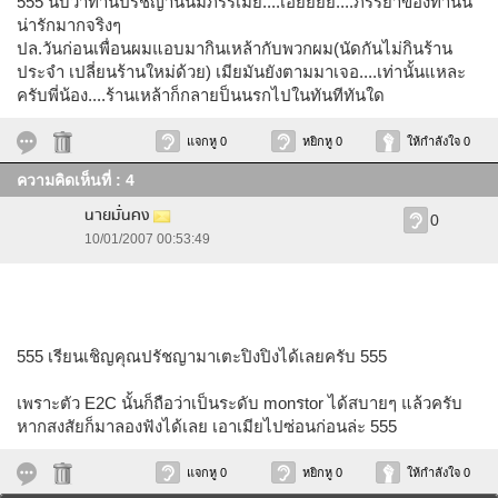
555 นับว่าท่านปรัชญานั้นมีภรรเมีย....เอ้ยยยย....ภรรยาของท่านนี้
น่ารักมากจริงๆ
ปล.วันก่อนเพื่อนผมแอบมากินเหล้ากับพวกผม(นัดกันไม่กินร้าน
ประจำ เปลี่ยนร้านใหม่ด้วย) เมียมันยังตามมาเจอ....เท่านั้นแหละ
ครับพี่น้อง....ร้านเหล้าก็กลายป็นนรกไปในทันทีทันใด
แจกหู 0
หยิกหู 0
ให้กำลังใจ 0
ความคิดเห็นที่ : 4
นายมั่นคง
0
10/01/2007 00:53:49
555 เรียนเชิญคุณปรัชญามาเตะปิงปิงได้เลยครับ 555
เพราะตัว E2C นั้นก็ถือว่าเป็นระดับ monรtor ได้สบายๆ แล้วครับ
หากสงสัยก็มาลองฟังได้เลย เอาเมียไปซ่อนก่อนล่ะ 555
แจกหู 0
หยิกหู 0
ให้กำลังใจ 0