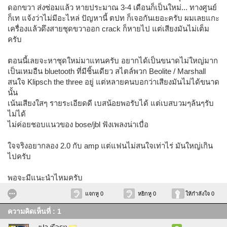
ดอกขวา ส่งซ่อมแล้ว หายประมาณ 3-4 เดือนก็เป็นใหม่... ทางศูนย์
ก็เท แจ้งว่าไม่มีอะไหล่ ปัญหานี้ ตปท ก็เจอกันเยอะครับ ผมเลยแกะ
เครื่องแล้วดึงสายชุดขวาออก crack ก็หายไป แต่เสียงมันไม่เต็ม
ครับ
ตอนนี้เลยจะหาชุดใหม่มาแทนครับ อยากได้เป็นขนาดไม่ใหญ่มาก
เป็นเหมอืน bluetooth ที่มีชิ้นเดียว สไตล์พวก Beolite / Marshall
สนใจ Klipsch the three อยู่ แต่หลายคนบอกว่าเสียงมันไม่ได้ขนาด
นั้น
เน้นเสียงใสๆ รายระเอียดดี เบสน้อยพอรับได้ แต่เบสบวมๆล้นๆรับ
ไม่ได้
ไม่ค่อยชอบแนวของ bose/jbl ฟังเพลงน่าเบื่อ
ใจจริงอยากลอง 2.0 กับ amp แต่แฟนไม่สนใจเท่าไร่ มันใหญ่เกิน
ไปครับ
พอจะมีแนะนำไหมครับ
แจกหู 0
หยิกหู 0
ให้กำลังใจ 0
ความคิดเห็นที่ : 1