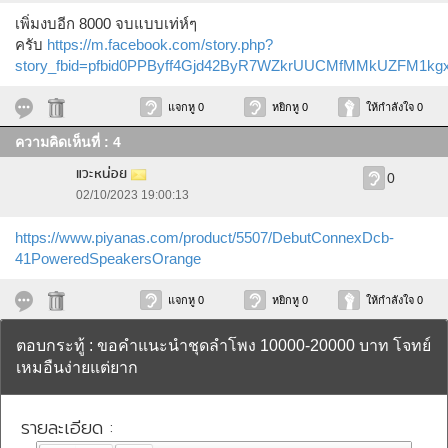
เพิ่มงบอีก 8000 จบแบบเท่ห์ๆ
ครับ
https://m.facebook.com/story.php?
story_fbid=pfbid0PPByff4Gjd42ByR7WZkrUUCMfMMkUZFM1kg
แจกหู 0
หยิกหู 0
ให้กำลังใจ 0
ความคิดเห็นที่ : 4
แวะหน่อย
0
02/10/2023 19:00:13
https://www.piyanas.com/product/5507/DebutConnexDcb-
41PoweredSpeakersOrange
แจกหู 0
หยิกหู 0
ให้กำลังใจ 0
ตอบกระทู้ : ขอคำแนะนำชุดลำโพง 10000-20000 บาท โจทย์
เหมอืนง่ายแต่ยาก
รายละเอียด :