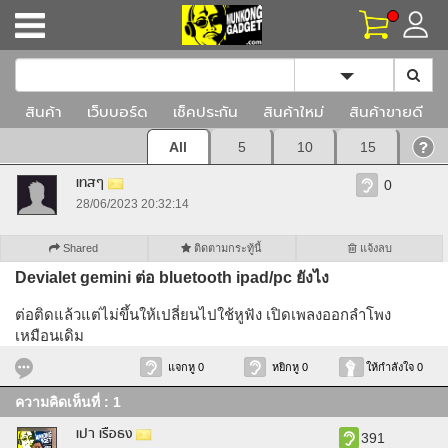
Toggle Dropd
สินค้า
เว็บบอร์ด
เช็คประกัน
สินค้าใหม่
สินค้าขายดี
All
5
10
15
เทสๆ
0
28/06/2023 20:32:14
Shared
ติดตามกระทู้นี้
แจ้งลบ
Devialet gemini ต่อ bluetooth ipad/pc ยังไง
ต่อติดแล้วแต่ไม่ขึ้นให้เปลี่ยนไปใช้หูฟัง เปิดเพลงออกลำโพง
เหมือนเดิม
แจกหู 0
หยิกหู 0
ให้กำลังใจ 0
ความคิดเห็นที่ : 1
เปา เรือธง
391