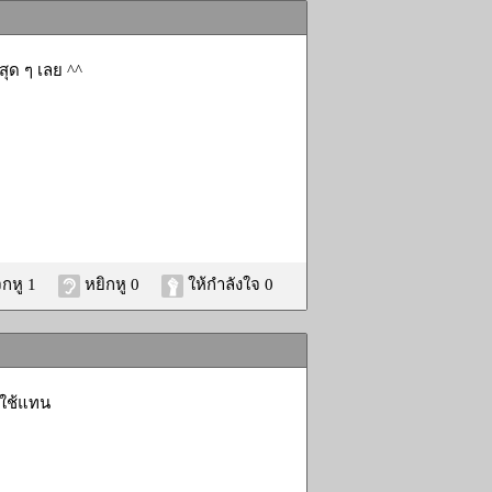
สุด ๆ เลย ^^
กหู 1
หยิกหู 0
ให้กำลังใจ 0
าใช้แทน