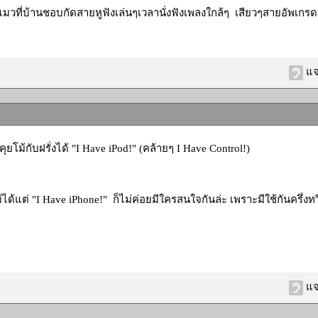
แมวที่บ้านชอบกัดสายหูฟังเล่นๆเวลานั่งฟังเพลงใกล้ๆ เสียวๆสายอัพเก
แจ
ุยโม้กับฝรั่งได้ "I Have iPod!" (คล้ายๆ I Have Control!)
โม้ได้แต่ "I Have iPhone!" ก็ไม่ค่อยมีใครสนใจกันล่ะ เพราะมีใช้กันครึ่งท
แจ