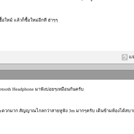
ซื้อใหม้ แล้วก็ซื้อใหม่อีกที ฮ่าๆๆ
แจ
etooth Headphone มาฟังบ่อยๆเหมือนกันครับ
สะดวกมาก สัญญาณไกลกว่าสายหูฟัง 3m มากๆครับ เดินข้ามห้องได้สบา