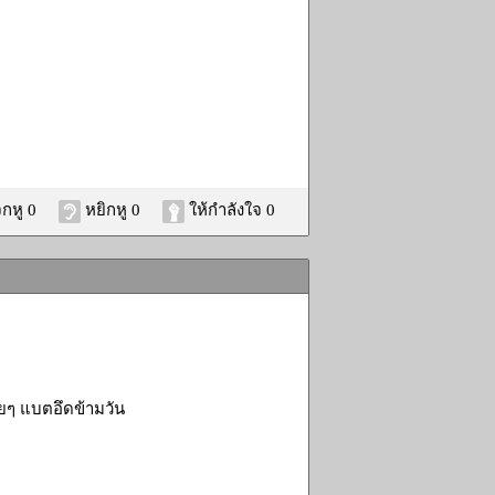
กหู 0
หยิกหู 0
ให้กำลังใจ 0
ยๆ แบตอึดข้ามวัน