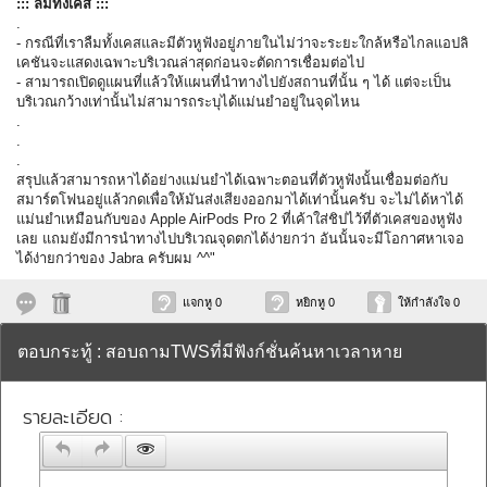
::: ลืมทั้งเคส :::
.
- กรณีที่เราลืมทั้งเคสและมีตัวหูฟังอยู่ภายในไม่ว่าจะระยะใกล้หรือไกลแอปลิ
เคชันจะแสดงเฉพาะบริเวณล่าสุดก่อนจะตัดการเชื่อมต่อไป
- สามารถเปิดดูแผนที่แล้วให้แผนที่นำทางไปยังสถานที่นั้น ๆ ได้ แต่จะเป็น
บริเวณกว้างเท่านั้นไม่สามารถระบุได้แม่นยำอยู่ในจุดไหน
.
.
.
สรุปแล้วสามารถหาได้อย่างแม่นยำได้เฉพาะตอนที่ตัวหูฟังนั้นเชื่อมต่อกับ
สมาร์ตโฟนอยู่แล้วกดเพื่อให้มันส่งเสียงออกมาได้เท่านั้นครับ จะไม่ได้หาได้
แม่นยำเหมือนกับของ Apple AirPods Pro 2 ที่เค้าใส่ชิปไว้ที่ตัวเคสของหูฟัง
เลย แถมยังมีการนำทางไปบริเวณจุดตกได้ง่ายกว่า อันนั้นจะมีโอกาศหาเจอ
ได้ง่ายกว่าของ Jabra ครับผม ^^"
แจกหู 0
หยิกหู 0
ให้กำลังใจ 0
ตอบกระทู้ : สอบถามTWSที่มีฟังก์ชั่นค้นหาเวลาหาย
รายละเอียด :