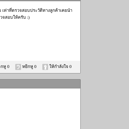
ับ เท่าที่ตรวจสอบประวัติทางลูกค้าเคยนำ
วจสอบให้ครับ :)
กหู 0
หยิกหู 0
ให้กำลังใจ 0