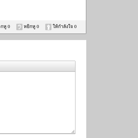
กหู 0
หยิกหู 0
ให้กำลังใจ 0