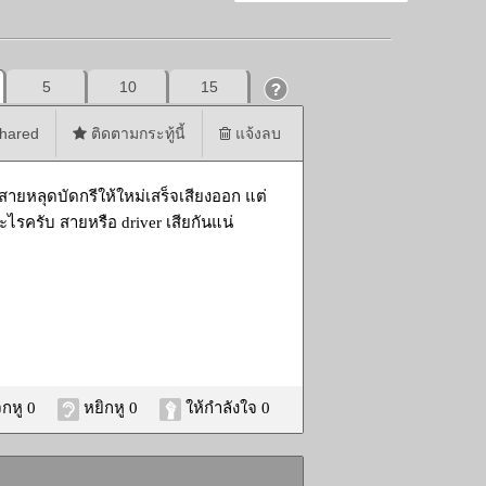
5
10
15
hared
ติดตามกระทู้นี้
แจ้งลบ
สายหลุดบัดกรีให้ใหม่เสร็จเสียงออก แต่
รครับ สายหรือ driver เสียกันแน่
กหู 0
หยิกหู 0
ให้กำลังใจ 0