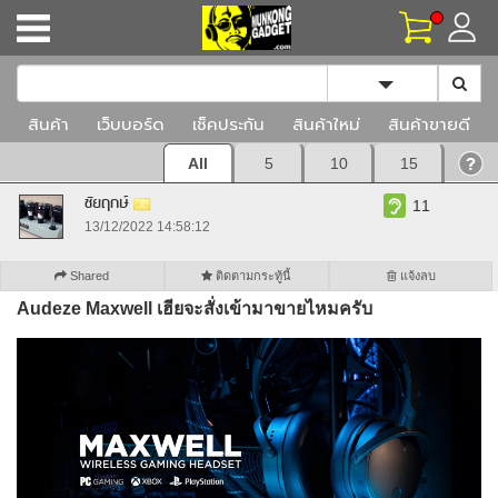
Toggle Dropd
สินค้า
เว็บบอร์ด
เช็คประกัน
สินค้าใหม่
สินค้าขายดี
All
5
10
15
ชัยฤกษ์
11
13/12/2022 14:58:12
Shared
ติดตามกระทู้นี้
แจ้งลบ
Audeze Maxwell เฮียจะสั่งเข้ามาขายไหมครับ