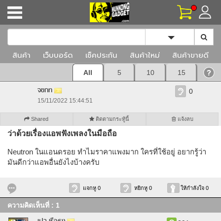
Toggle Dropd
สินค้า
เว็บบอร์ด
เช็คประกัน
สินค้าใหม่
สินค้าขายดี
All
5
10
15
จขกท
0
15/11/2022 15:44:51
Shared
ติดตามกระทู้นี้
แจ้งลบ
ว่าด้วยเรื่องแอพฟังเพลงในมือถือ
Neutron ในแอนดรอย​ ทำไมราคาแพง​มาก​ ใครที่ใช้อยู่​ อยากรู้ว่า
มันดีกว่าแอพอื่นยังไงบ้างครับ​
แจกหู 0
หยิกหู 0
ให้กำลังใจ 0
ความคิดเห็นที่ : 1