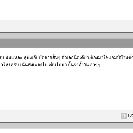
รับ นั่นแหละ หูฟังเอียบัดสายสั้นๆ ตัวเล็กนิดเดียว ต้องมาใช้แอมป์บ้านตั
่าไหร่ครับ เน้นฟังเพลงไป เดินไปมา ยิ้นร่าทั้งวัน ฮ่าๆๆ
แจ