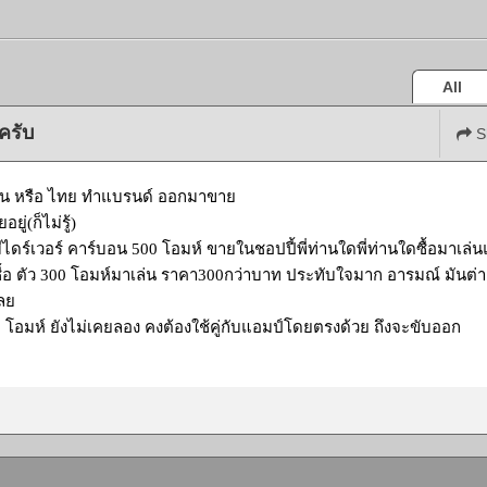
All
ครับ
S
 จีน หรือ ไทย ทำแบรนด์ ออกมาขาย
ยู่(ก็ไม่รู้)
มีไดร์เวอร์ คาร์บอน 500 โอมห์ ขายในชอปปี้พี่ท่านใดพี่ท่านใดซื้อมาเล่
ซื้อ ตัว 300 โอมห์มาเล่น ราคา300กว่าบาท ประทับใจมาก อารมณ์ มันต่า
เลย
0 โอมห์ ยังไม่เคยลอง คงต้องใช้คู่กับแอมป์โดยตรงด้วย ถึงจะขับออก