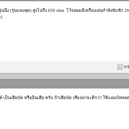
 รุ่นนึง (รุ่นแพงสุด) สูงไปถึง 650 ohm ไว้รอผมมีเครื่องเล่นกำลังขับซัก 
55
แจ
์ เป็นเฮียบัด หรืออินเฮีย ครับ ถ้าเฮียบัด เสียงน่าจะดีกว่า ใช้แอมป์หลอด