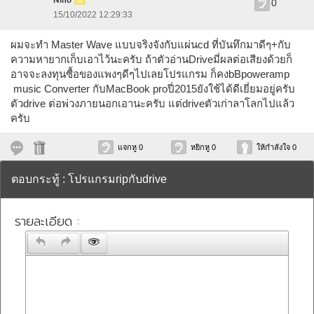
Nino
0
15/10/2022 12:29:33
ผมจะทำ Master Wave แบบจริงจังกับแผ่นcd ที่บันทึกมาดีๆ+กับ
ความหายากเก็บเอาไว้นะครับ ถ้าตัวอ่านDriveมี่ผลต่อเสียงด้วยก็
อาจจะลงทุนซื้อของแพงๆดีๆไปเลยโปรแกรม ก็คงbBpoweramp
music Converter กับMacBook proปี่2015ยังใช้ได้ดีเยี่ยมอยู่ครับ
ตัวdrive ต่อพ่วงภายนอกเอานะครับ แต่driveตัวเก่าลาโลกไปแล้ว
ครับ
แจกหู 0
หยิกหู 0
ให้กำลังใจ 0
ตอบกระทู้ : โปรแกรมripกับdrive
รายละเอียด :