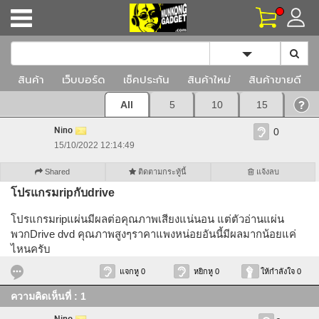
Toggle Dropd
สินค้า
เว็บบอร์ด
เช็คประกัน
สินค้าใหม่
สินค้าขายดี
All
5
10
15
Nino
0
15/10/2022 12:14:49
Shared
ติดตามกระทู้นี้
แจ้งลบ
โปรแกรมripกับdrive
โปรแกรมripแผ่นมีผลต่อคุณภาพเสียงแน่นอน แต่ตัวอ่านแผ่น
พวกDrive dvd คุณภาพสูงๆราคาแพงหน่อยอันนี้มีผลมากน้อยแค่
ไหนครับ
แจกหู 0
หยิกหู 0
ให้กำลังใจ 0
ความคิดเห็นที่ : 1