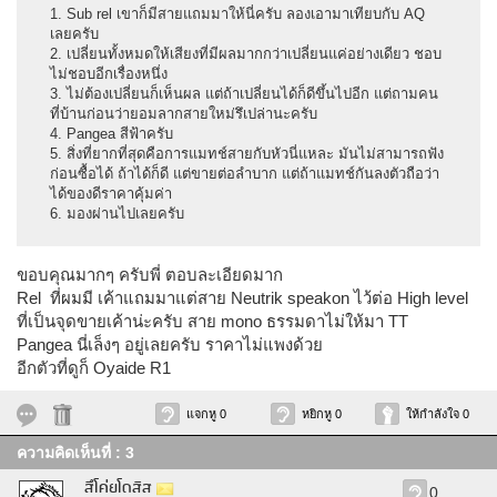
1. Sub rel เขาก็มีสายแถมมาให้นี่ครับ ลองเอามาเทียบกับ AQ
เลยครับ
2. เปลี่ยนทั้งหมดให้เสียงที่มีผลมากกว่าเปลี่ยนแค่อย่างเดียว ชอบ
ไม่ชอบอีกเรื่องหนึ่ง
3. ไม่ต้องเปลี่ยนก็เห็นผล แต่ถ้าเปลี่ยนได้ก็ดีขึ้นไปอีก แต่ถามคน
ที่บ้านก่อนว่ายอมลากสายใหม่รึเปล่านะครับ
4. Pangea สีฟ้าครับ
5. สิ่งที่ยากที่สุดคือการแมทช์สายกับหัวนี่แหละ มันไม่สามารถฟัง
ก่อนซื้อได้ ถ้าได้ก็ดี แต่ขายต่อลำบาก แต่ถ้าแมทช์กันลงตัวถือว่า
ได้ของดีราคาคุ้มค่า
6. มองผ่านไปเลยครับ
ขอบคุณมากๆ ครับพี่ ตอบละเอียดมาก
Rel ที่ผมมี เค้าแถมมาแต่สาย Neutrik speakon ไว้ต่อ High level
ที่เป็นจุดขายเค้าน่ะครับ สาย mono ธรรมดาไม่ให้มา TT
Pangea นี่เล็งๆ อยู่เลยครับ ราคาไม่แพงด้วย
อีกตัวที่ดูก็ Oyaide R1
แจกหู 0
หยิกหู 0
ให้กำลังใจ 0
ความคิดเห็นที่ : 3
สึโค่ยโดสิส
0