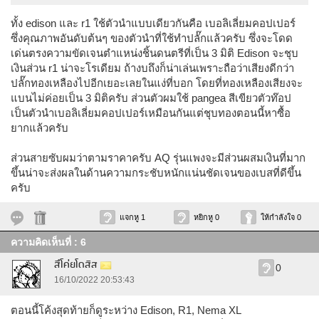
ทั้ง edison และ r1 ใช้ตัวนำแบบเดียวกันคือ เบอลิเลี่ยมคอปเปอร์
ซึ่งคุณภาพอันดับต้นๆ ของตัวนำที่ใช้ทำปลั๊กแล้วครับ ซึ่งจะโดด
เด่นตรงความขัดเจนตำแหน่งชิ้นดนตรีที่เป็น 3 มิติ Edison จะชุบ
เงินส่วน r1 น่าจะโรเดียม ถ้างบถึงก็น่าเล่นเพราะถือว่าเสียงดีกว่า
ปลั๊กทองเหลืองไปอีกเยอะเลยในแง่ที่บอก โดยที่ทองเหลืองเสียงจะ
แบนไม่ค่อยเป็น 3 มิติครับ ส่วนตัวผมใช้ pangea สีเขียวตัวท๊อป
เป็นตัวนำเบอลิเลี่ยมคอปเปอร์เหมือนกันแต่ชุบทองตอนนี้หาซื้อ
ยากแล้วครับ
ส่วนสายซับผมว่าตามราคาครับ AQ รุ่นแพงจะมีส่วนผสมเงินที่มาก
ขึ้นน่าจะส่งผลในด้านความกระชับหนักแน่นชัดเจนของเบสที่ดีขึ้น
ครับ
แจกหู 1
หยิกหู 0
ให้กำลังใจ 0
ความคิดเห็นที่ : 6
สึโค่ยโดสิส
0
16/10/2022 20:53:43
ตอนนี้โค้งสุดท้ายก็ดูระหว่าง Edison, R1, Nema XL