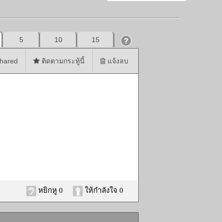
5
10
15
hared
ติดตามกระทู้นี้
แจ้งลบ
หยิกหู 0
ให้กำลังใจ 0