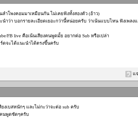
ี่ยนลำโพงคอมมาเหมือนกัน ไม่เคยฟังทั้งสองตัว (อ้าว)
ะนำว่า บอกรายละเอียดเยอะกว่านี้หน่อยครับ ว่าเน้นแบบไหน ฟังเพลงแ
utube/FB live คือเน้นเสียงคนพูดมั้ย อยากต่อ Sub หรือเปล่า
อร์ดจะได้แนะนำได้ตรงขึ้นครับ
แจ
ียงเบสหนักๆ และไม่กะว่าจะต่อ sub ครับ
งคนพูดชัดๆครับ