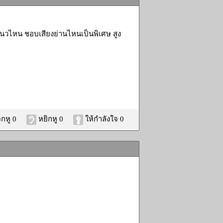
นวไหน ชอบเสียงย่านไหนเป็นพิเศษ สูง
กหู 0
หยิกหู 0
ให้กำลังใจ 0