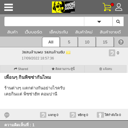
Toggle Dropd
สินค้า
เว็บบอร์ด
เช็คประกัน
สินค้าใหม่
สินค้าขายดี
All
5
10
15
3แสนล้านพบ 5แสนล้านซับ
0
17/09/2022 18:57:36
Shared
ติดตามกระทู้นี้
แจ้งลบ
เพื่อนๆ กินพิซซ่ากันไหม
ร้านต่างๆ แตกต่างกันอย่างไรครับ
เคยกินแต่ พิซซ่าฮัท คอมปานี
แจกหู 0
หยิกหู 0
ให้กำลังใจ 0
ความคิดเห็นที่ : 1