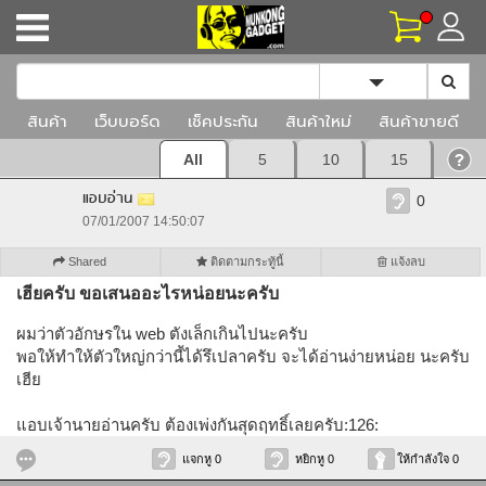
Toggle Dropd
สินค้า
เว็บบอร์ด
เช็คประกัน
สินค้าใหม่
สินค้าขายดี
All
5
10
15
แอบอ่าน
0
07/01/2007 14:50:07
Shared
ติดตามกระทู้นี้
แจ้งลบ
เฮียครับ ขอเสนออะไรหน่อยนะครับ
ผมว่าตัวอักษรใน web ตังเล็กเกินไปนะครับ
พอให้ทำให้ตัวใหญ่กว่านี้ได้รึเปลาครับ จะได้อ่านง่ายหน่อย นะครับ
เฮีย
แอบเจ้านายอ่านครับ ต้องเพ่งกันสุดฤทธิ์เลยครับ:126:
แจกหู 0
หยิกหู 0
ให้กำลังใจ 0