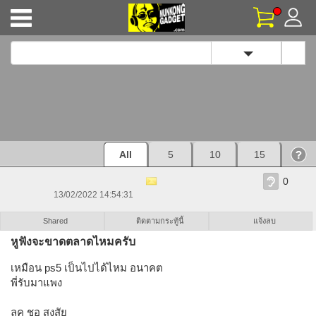
Toggle Dropd
โปรโมชั่น
สินค้า
เว็บบอร์ด
เช็คประกัน
สินค้าใหม่
สินค้าขายดี
สินค้าแนะนำ
ข่าวสาร
ฟีด
วีดีโอ
รีวิวและบทความ
All
5
10
15
แมนยูไม่เเพ้ก็เสมอ
0
13/02/2022 14:54:31
Shared
ติดตามกระทู้นี้
แจ้งลบ
หูฟังจะขาดตลาดไหมครับ
เหมือน ps5 เป็นไปได้ไหม อนาคต
พี่รับมาแพง
ลุค ชอ สงสัย