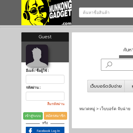
Guest
ค้น
อีเมล์ / ชื่อผู้ใช้ :
เว็บบอร์ดจับฉ่าย
รหัสผ่าน :
ลืมรหัสผ่าน
หมวดหมู่ > เว็บบอร์ด จับฉ่าย
เข้าสู่ระบบ
สมัครสมาชิก
หรือ