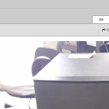
All
S