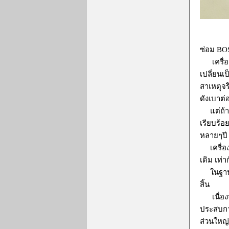
ซ่อม BOS
เครื่องน
เปลี่ยนเ
สาเหตุจร
ดังเบาต่
แต่ถ้าป
เรียบร้อ
หลายๆปี 
เครื่องน
เดิม เท่า
ในฐานะช่
สิ้น
เนื่องจา
ประสบกา
ส่วนใหญ่