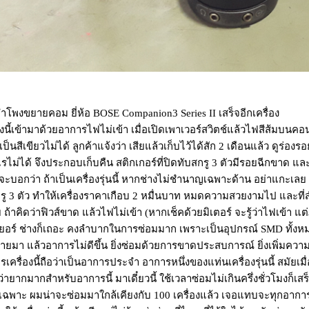
ำโพงขยายคอม ยี่ห้อ BOSE Companion3 Series II เสร็จอีกเครื่อง
ี้เข้ามาด้วยอาการไฟไม่เข้า เมื่อเปิดเพาเวอร์สวิตช์แล้วไฟสีส้มบนคอ
้เป็นสีเขียวไม่ได้ ลูกค้าแจ้งว่า เสียแล้วเก็บไว้ได้สัก 2 เดือนแล้ว ดูร่
รไม่ได้ จึงประกอบเก็บคืน สติกเกอร์ที่ปิดทับสกรู 3 ตัวมีรอยฉีกขาด แ
กว่า ถ้าเป็นเครื่องรุ่นนี้ หากช่างไม่ชำนาญเฉพาะด้าน อย่าแกะเลย จะท
รู 3 ตัว ทำให้เครื่องราคาเกือบ 2 หมื่นบาท หมดความสวยงามไป และที่
 ถ้าคิดว่าฟิวส์ขาด แล้วไฟไม่เข้า (หากเช็คด้วยมิเตอร์ จะรู้ว่าไฟเข้า แ
เยอร์ ช่างก็เถอะ คงลำบากในการซ่อมมาก เพราะเป็นอุปกรณ์ SMD ทั้งหมด
ยมา แล้วอาการไม่ดีขึ้น ยิ่งซ่อมด้วยการขาดประสบการณ์ ยิ่งเพิ่มความ
ื่องนี้ถือว่าเป็นอาการประจำ อาการหนึ่งของแท่นเครื่องรุ่นนี้ สมัยเมื่
่ายากมากสำหรับอาการนี้ มาเดี๋ยวนี้ ใช้เวลาซ่อมไม่เกินครึ่งชั่วโมงก็เส
ดยเฉพาะ ผมน่าจะซ่อมมาใกล้เคียงกับ 100 เครื่องแล้ว เจอแทบจะทุกอาการ