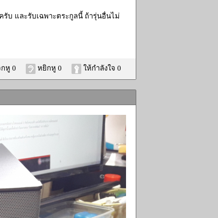
บ และรับเฉพาะตระกูลนี้ ถ้ารุ่นอื่นไม่
กหู 0
หยิกหู 0
ให้กำลังใจ 0