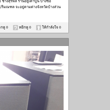
ับ ช่างสุรพล ร้านอยู่เตาปูน บางซื่อ
ปริมณฑล จะอยู่ตามต่างจังหวัดบ้างส่วน
กหู 0
หยิกหู 0
ให้กำลังใจ 0