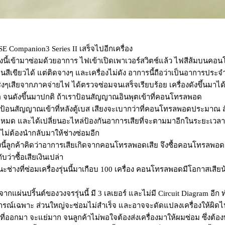
E Companion3 Series II เสร็จไปอีกเครื่อง
ี้เข้ามาซ่อมด้วยอาการ ไฟเข้าเปิดเพาเวอร์สวิตช์แล้ว ไฟสีส้มบนคอนโท
ป็นสีเขียวได้ แต่ติดจางๆ และเครื่องไม่ดัง อาการนี้ถือว่าเป็นอาการประจำต
ิงๆเสียจากภาคจ่ายไฟ ได้ตรวจซ่อมจนเสร็จเรียบร้อย เครื่องดังขึ้นมาไ
อ จนดังขึ้นมาปกติ ถ้าเราป้อนสัญญาณอินพุตเข้าที่คอนโทรลพอด
้อนสัญญาณเข้าที่หลังตู้เบส เสียงจะเบากว่าที่คอนโทรลพอดประมาณ ส
ยหมด และได้เปลี่ยนอะไหล่ป้องกันอาการเสียที่จะตามมาอีกในระยะเวลาอันส
ไม่ต้องนำกลับมาให้ช่างซ่อมอีก
ี้ลูกค้าคิดว่าอาการเสียเกิดจากคอนโทรลพอดเสีย จึงซื้อคอนโทรลพอดม
กับว่าซื้อเสียเงินเปล่า
างที่ซ่อมเครื่องรุ่นนี้มาเกือบ 100 เครื่อง คอนโทรลพอดมีโอกาสเสีย
กแผ่นปริ้นต์ของวงจรรุ่นนี้ มี 3 เลเยอร์ และไม่มี Circuit Diagram อีก ทำ
รณ์เฉพาะ ส่วนใหญ่จะซ่อมไม่สำเร็จ และอาจจะดัดแปลงเครื่องให้ผิดไ
ที่ออกมา จะแย่มาก จนลูกค้าไม่พอใจต้องส่งเครื่องมาให้ผมซ่อม ซึ่งต้