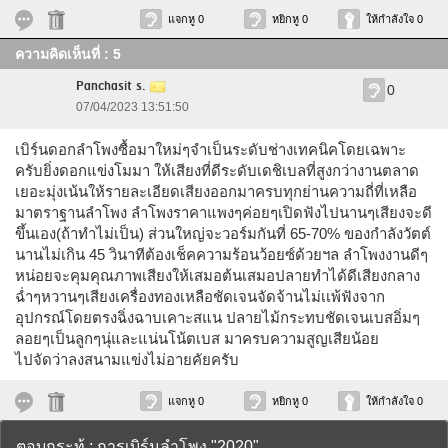
แจกหู 0
หยิกหู 0
ให้กำลังใจ 0
ความคิดเห็นที่ : 5
Panchasit s.
0
07/04/2023 13:51:50
เบิร์นดอกลำโพงซื้อมาใหม่ๆจำเป็นระดับช่างเทคนิคโดยเฉพาะ
ครับยิ่งดอกแข่งโมมา ให้เสียงที่ดีระดับเดชิเบลที่สูงกว่างานตลาด
เยอะมุ่งเน้นให้รายละเอียดเสียงออกมาครบทุกย่านความถี่ที่เหลือ
มาตราฐานลำโพง ลำโพงราคาแพงๆค่อยๆเปิดฟังไปนานๆเสียงจะดี
ขึ้นเอง(ถ้าทำไม่เป็น) ส่วนใหญ่จะวอร์มกันที่ 65-70% ของกำลังวัตต์
นานไม่เกิน 45 วินาทีต้องเช็คความร้อนว้อยซ์ด้วยฯล ลำโพงงานดีๆ
หน่อยจะคุมคุณภาพเสียงให้เสมอต้นเสมอปลายทำได้ดีเสียงกลาง
ฉ่ำๆหวานๆเสียงเครื่องทองเหลือชัดเจนจัดจ้านไม่เเพ้ฟังจาก
อุปกรณ์โดยตรงฉิ่งฉาบเคาะสแน ปลายไม้กระทบชัดเจนเบสอิ่มๆ
ลอยๆเป็นลูกๆนุ่และแน่นโน้ตเบส มาครบความสูญเสียน้อย
ไปจัดว่าลงสนามแข่งไม่อายคัยครับ
แจกหู 0
หยิกหู 0
ให้กำลังใจ 0
ตอบกระทู้ : การเบิร์นลำโพง "2020"