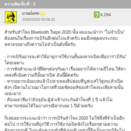
ความคิดเห็นที่ : 2
นายมั่นคง
4,294
25/05/2020 00:56:32
สำหรับลำโพง Bluetooth ในยุค 2020 นั้น ผมแนะนำว่า "ไม่จำเป็น"
ต้องสนใจเรื่องการเบิร์นอีกต่อไปแล้วครับ ผมมีเหตุผลประกอบ
หลายๆอย่างถึงความไม่จำเป็นดังนี้ครับ
- การเบิร์นอาจจะทำให้อายุการใช้งานสั้นลงหากเปิดเพื่อการ"เบิร์น"
โดยเฉพาะ
- การฟังคำแนะนำที่ผิดๆต่อๆกันมา เรื่องอยากได้ความถี่ไหน ให้หา
เพลงที่เน้นความถี่นั้นมาเปิด อันนี้ผิดครับ
- หากอยากเน้นเบสแล้วไปหาเพลงฮิปฮอปที่บูสเบสไว้สูงๆแล้วเปิด
ดังๆ เปิดวนไปวนมาโอกาสที่วอยซ์คอยส์ของลำโพงจะเสียหายนั้น
เยอะมาก
- ต้องอย่าลืมว่าปัจจุบัน ผู้นำเข้าประกันลำโพงที่ 1 ปี แล้วไม่
สามารถซ่อมได้ในบางกรณีหากเลย 1 ปีด้วยครับ
ก็เลยอยากจะแนะนำว่า การเบิร์นลำโพง 2020 ไม่ใช่สิ่งที่จำเป็นอีก
ต่อไป การใช้งานที่ถูกวิธี การใช้งานเปิดฟังไปเรื่อยๆตามความ
ต้องการปกติ ในระดับความดังที่ฟังปกติ เหล่านี้ถือเป็นการเบิร์นไป