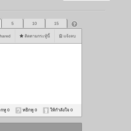
5
10
15
hared
ติดตามกระทู้นี้
แจ้งลบ
กหู 0
หยิกหู 0
ให้กำลังใจ 0