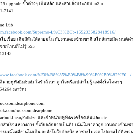
าย upgrade ขั้วต่างๆ เป็นหลัก และสายสั่งประกอบ m2m
01-7141
emo Lüb
://m.facebook.com/Supremo-L%C3%BCb-1552335828418916/
ไปเรื่อย เติมสีสันให้สายมโน กับงานดองข้ามชาติ สไตล์สายมืด มนต์ดำ ทำต
าจากไหนก็ไม่รู้ 555
113143
ต
://www.facebook.com/%E0%B8%85%E0%B8%99%E0%B9%82%E0.../
ิฟายหูฟังEarbuds ใจรักล้วนๆ ถูกใจหรือเปล่าไม่รู้ แต่ตั้งใจโคตรๆ
54264 (อาร์ท)
rocksoundearphone.com
ook.com/rocksoundearphone
arbud,Inear,Fullsize และจำหน่ายหูฟัง&เครื่องเล่นและ etc
ายสำเร็จแห่งวงการ ขี้เกียจถักสายเป็นที่1 เน้นโมราคาถูก งานดองข้า
รมณ์ไม่มีงานไม่เดิน จะสั่งโมใจต้องนิ่ง หาช่างไม่เจอ ไปตามได้ที่เพจ