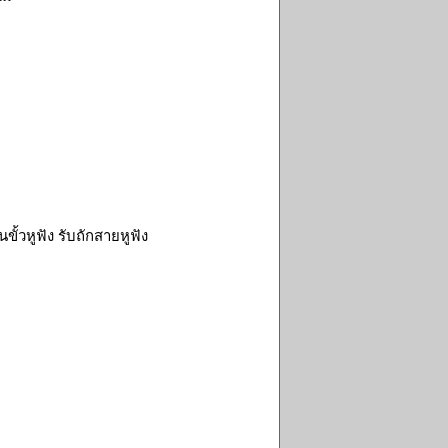
ั้วหูฟัง รับถักสายหูฟัง