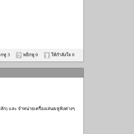
กหู 3
หยิกหู 0
ให้กำลังใจ 0
ลัก) และ จำหน่ายเครื่องเล่น&หูฟังต่างๆ