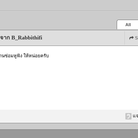
All
กจาก B_Rabbithifi
S
นซ่อมหูฟัง ให้หน่อยครับ
แจ