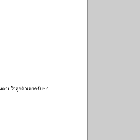
่งตามใจลูกค้าเลยครับ^ ^