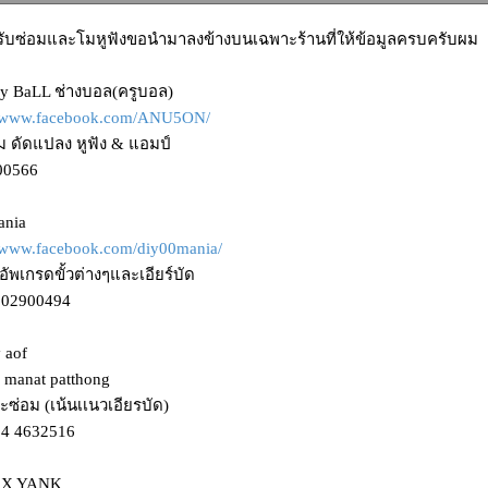
ู้รับซ่อมและโมหูฟังขอนำมาลงข้างบนเฉพาะร้านที่ให้ข้อมูลครบครับผม
y BaLL ช่างบอล(ครูบอล)
//www.facebook.com/ANU5ON/
ม ดัดแปลง หูฟัง & แอมป์
00566
ania
//www.facebook.com/diy00mania/
ัพเกรดขั้วต่างๆและเอียร์บัด
802900494
 aof
 manat patthong
ละซ่อม (เน้นเเนวเอียรบัด)
94 4632516
 X YANK