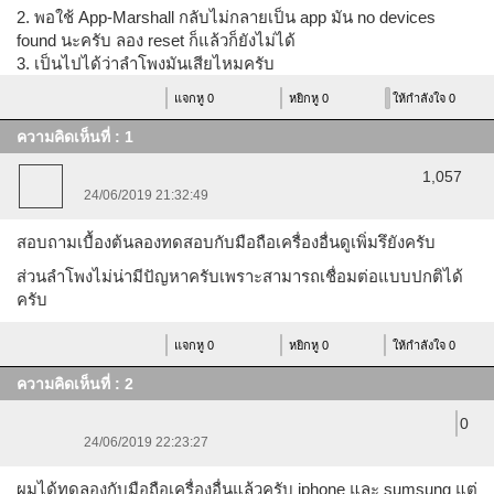
2. พอใช้ App-Marshall กลับไม่กลายเป็น app มัน no devices
found นะครับ ลอง reset ก็แล้วก็ยังไม่ได้
3. เป็นไปได้ว่าลำโพงมันเสียไหมครับ
แจกหู 0
หยิกหู 0
ให้กำลังใจ 0
ความคิดเห็นที่ : 1
หลุยส์ munkonggadget
1,057
24/06/2019 21:32:49
สอบถามเบื้องต้นลองทดสอบกับมือถือเครื่องอื่นดูเพิ่มรึยังครับ
ส่วนลำโพงไม่น่ามีปัญหาครับเพราะสามารถเชื่อมต่อแบบปกติได้
ครับ
แจกหู 0
หยิกหู 0
ให้กำลังใจ 0
ความคิดเห็นที่ : 2
Panda_monday
0
24/06/2019 22:23:27
ผมได้ทดลองกับมือถือเครื่องอื่นแล้วครับ iphone และ sumsung แต่