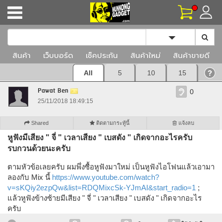
Toggle Dropd
สินค้า
เว็บบอร์ด
เช็คประกัน
สินค้าใหม่
สินค้าขายดี
All
5
10
15
Pawat Ben
0
25/11/2018 18:49:15
Shared
ติดตามกระทู้นี้
แจ้งลบ
หูฟังมีเสียง " จี่ " เวลาเสียง " เบสดัง " เกิดจากอะไรครับ
รบกวนด้วยนะครับ
ตามหัวข้อเลยครับ ผมพึ่งซื้อหูฟังมาใหม่ เป็นหูฟังไอโฟนแล้วเอามา
ลองกับ Mix นี้
https://www.youtube.com/watch?
v=sKQiy2ezpQw&list=RDQMixcSk-YJmAI&start_radio=1
;
แล้วหูฟังข้างซ้ายมีเสียง " จี่ " เวลาเสียง " เบสดัง " เกิดจากอะไร
ครับ