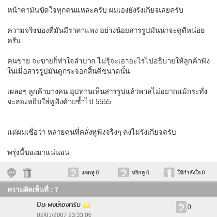
หน้าตามันขัดใจทุกคนแหละครับ ผมเองยังรังเกียจเลยครับ
ความจริงของที่มันมีราคาแพง อย่างน้อยสารรูปมันน่าจะดูดีหน่อย
ครับ
คนขาย จะขายก็ทำใจลำบาก ไม่รุ้จะเอาอะไรไปอธิบายให้ลูกค้าฟัง
ในเมื่อสารรูปมันดูกระจอกสิ้นดีขนาดนั้น
เผลอๆ ลูกค้าบางคน อุปทานเห็นสารรูปแล้วพาลไม่อยากแม้กระทั่ง
จะลองหยิบใส่หูฟังด้วยซ้ำไป 5555
แต่ผมเชื่อว่า หลายคนที่คลั่งหูฟังจริงๆ คงไม่รังเกียจครับ
พรุ่งนี้ของมาแน่นอน
แจกหู 0
หยิกหู 0
ให้กำลังใจ 0
ความคิดเห็นที่ : 7
ปิยะพงษ์เองครับ
0
02/01/2007 23:33:06