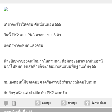
เดี๋ยวจะรีวิวให้ครับ คืนนี้แน่นอน 555
วันนี้ PK2 และ PK3 มาอย่างละ 5 ตัว
แต่ทำท่าจะหมดแล้วครับ
นี่ล่ะปัญหาของคนมักมากในกามคุณ คือมักจะอยากเอานุ่นเอานี่
มากไปหมด จนสุดท้ายก็จะกลับมาเล่นแบบพื้นฐานเดิมๆ 55
ผมเองตอนนี้มีชุดเต็มยศ เครื่องราชอิสริยาภรณ์เต็มไปหมด
กับอีกชุดนึง แค่ shuffle กับ PK2 เองครับ
แจกหู 0
หยิกหู 0
ให้กำลังใจ 0
ความคิดเห็นที่ : 14